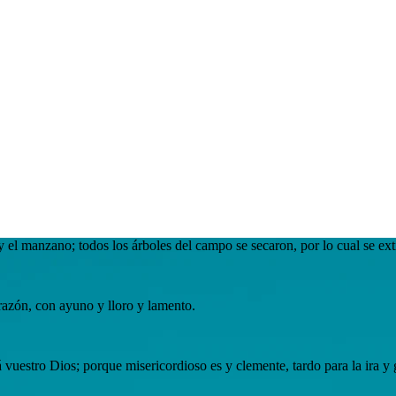
 y el manzano; todos los árboles del campo se secaron, por lo cual se ext
razón, con ayuno y lloro y lamento.
vuestro Dios; porque misericordioso es y clemente, tardo para la ira y 