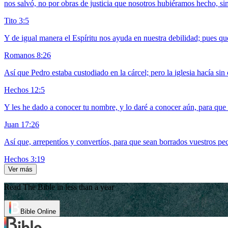
nos salvó, no por obras de justicia que nosotros hubiéramos hecho, sin
Tito 3:5
Y de igual manera el Espíritu nos ayuda en nuestra debilidad; pues q
Romanos 8:26
Así que Pedro estaba custodiado en la cárcel; pero la iglesia hacía sin 
Hechos 12:5
Y les he dado a conocer tu nombre, y lo daré a conocer aún, para que 
Juan 17:26
Así que, arrepentíos y convertíos, para que sean borrados vuestros pe
Hechos 3:19
Ver más
Read The Bible in less than a year
Bible Online