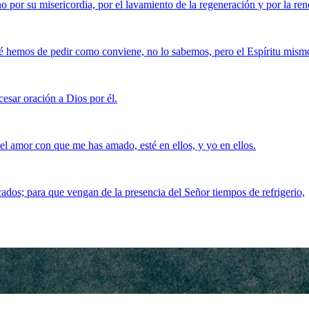
o por su misericordia, por el lavamiento de la regeneración y por la ren
ué hemos de pedir como conviene, no lo sabemos, pero el Espíritu mism
cesar oración a Dios por él.
el amor con que me has amado, esté en ellos, y yo en ellos.
cados; para que vengan de la presencia del Señor tiempos de refrigerio,