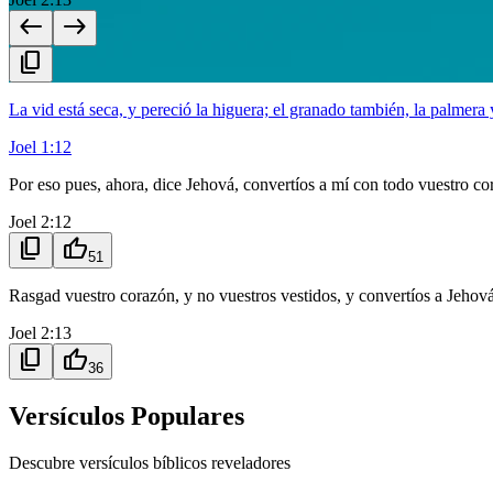
west
east
content_copy
La vid está seca, y pereció la higuera; el granado también, la palmera
Joel 1:12
Por eso pues, ahora, dice Jehová, convertíos a mí con todo vuestro co
Joel 2:12
content_copy
thumb_up
51
Rasgad vuestro corazón, y no vuestros vestidos, y convertíos a Jehová 
Joel 2:13
content_copy
thumb_up
36
Versículos Populares
Descubre versículos bíblicos reveladores