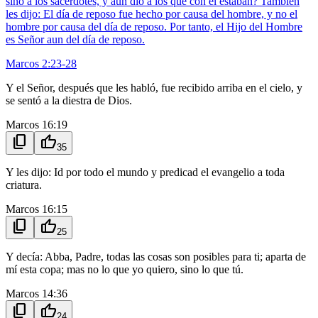
sino a los sacerdotes, y aun dio a los que con él estaban? También
les dijo: El día de reposo fue hecho por causa del hombre, y no el
hombre por causa del día de reposo. Por tanto, el Hijo del Hombre
es Señor aun del día de reposo.
Marcos 2:23-28
Y el Señor, después que les habló, fue recibido arriba en el cielo, y
se sentó a la diestra de Dios.
Marcos 16:19
content_copy
thumb_up
35
Y les dijo: Id por todo el mundo y predicad el evangelio a toda
criatura.
Marcos 16:15
content_copy
thumb_up
25
Y decía: Abba, Padre, todas las cosas son posibles para ti; aparta de
mí esta copa; mas no lo que yo quiero, sino lo que tú.
Marcos 14:36
content_copy
thumb_up
24