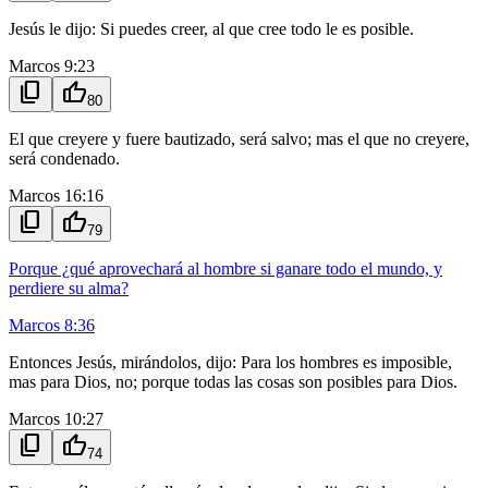
Jesús le dijo: Si puedes creer, al que cree todo le es posible.
Marcos 9:23
content_copy
thumb_up
80
El que creyere y fuere bautizado, será salvo; mas el que no creyere,
será condenado.
Marcos 16:16
content_copy
thumb_up
79
Porque ¿qué aprovechará al hombre si ganare todo el mundo, y
perdiere su alma?
Marcos 8:36
Entonces Jesús, mirándolos, dijo: Para los hombres es imposible,
mas para Dios, no; porque todas las cosas son posibles para Dios.
Marcos 10:27
content_copy
thumb_up
74