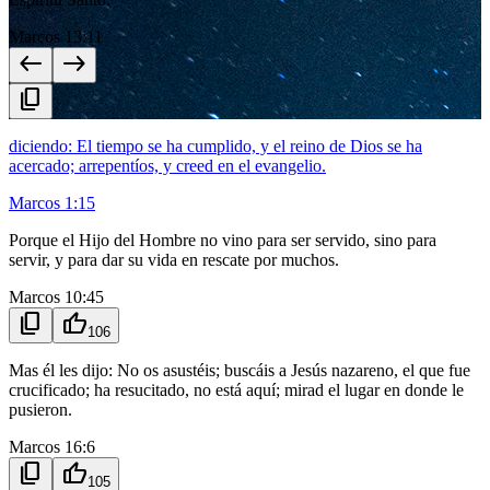
Marcos 13:11
west
east
content_copy
diciendo: El tiempo se ha cumplido, y el reino de Dios se ha
acercado; arrepentíos, y creed en el evangelio.
Marcos 1:15
Porque el Hijo del Hombre no vino para ser servido, sino para
servir, y para dar su vida en rescate por muchos.
Marcos 10:45
content_copy
thumb_up
106
Mas él les dijo: No os asustéis; buscáis a Jesús nazareno, el que fue
crucificado; ha resucitado, no está aquí; mirad el lugar en donde le
pusieron.
Marcos 16:6
content_copy
thumb_up
105