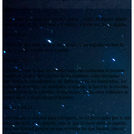
Marcos 14:36
Y llamando a la gente y a sus discípulos, les dijo: Si alguno quiere
venir en pos de mí, niéguese a sí mismo, y tome su cruz, y sígame.
Marcos 8:34
Y Jesús le dijo: Vete, tu fe te ha salvado. Y en seguida recobró la
vista, y seguía a Jesús en el camino.
Marcos 10:52
Pero decía, que lo que del hombre sale, eso contamina al hombre.
Porque de dentro, del corazón de los hombres, salen los malos
pensamientos, los adulterios, las fornicaciones, los homicidios, los
hurtos, las avaricias, las maldades, el engaño, la lascivia, la envidia,
la maledicencia, la soberbia, la insensatez. Todas estas maldades de
dentro salen, y contaminan al hombre.
Marcos 7:20-23
Pero cuando os trajeren para entregaros, no os preocupéis por lo que
habéis de decir, ni lo penséis, sino lo que os fuere dado en aquella
hora, eso hablad; porque no sois vosotros los que habláis, sino el
Espíritu Santo.