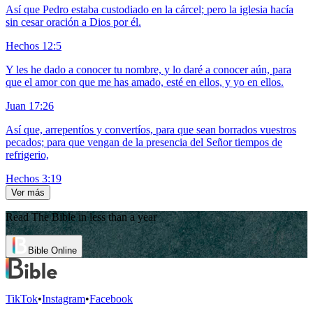
Así que Pedro estaba custodiado en la cárcel; pero la iglesia hacía
sin cesar oración a Dios por él.
Hechos 12:5
Y les he dado a conocer tu nombre, y lo daré a conocer aún, para
que el amor con que me has amado, esté en ellos, y yo en ellos.
Juan 17:26
Así que, arrepentíos y convertíos, para que sean borrados vuestros
pecados; para que vengan de la presencia del Señor tiempos de
refrigerio,
Hechos 3:19
Ver más
Read The Bible in less than a year
Bible Online
TikTok
•
Instagram
•
Facebook