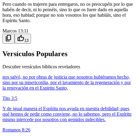
Pero cuando os trajeren para entregaros, no os preocupéis por lo que
habéis de decir, ni lo penséis, sino lo que os fuere dado en aquella
hora, eso hablad; porque no sois vosotros los que habláis, sino el
Espíritu Santo.
Marcos 13:11
content_copy
thumb_up
13
Versículos Populares
Descubre versículos bíblicos reveladores
nos salvó, no por obras de justicia que nosotros hubiéramos hecho,
sino por su misericordia, por el lavamiento de la regeneración y por
la renovación en el Espíritu Santo,
Tito 3:5
Y de igual manera el Espíritu nos ayuda en nuestra debilidad; pues
qué hemos de pedir como conviene, no lo sabemos, pero el Espíritu
mismo intercede por nosotros con gemidos indecibles.
Romanos 8:26