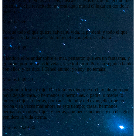
Mas él les dijo: No os asustéis; buscáis a Jesús nazareno, el que fue
crucificado; ha resucitado, no está aquí; mirad el lugar en donde le
pusieron.
Marcos 16:6
Porque todo el que quiera salvar su vida, la perderá; y todo el que
pierda su vida por causa de mí y del evangelio, la salvará.
Marcos 8:35
Viéndole ellos andar sobre el mar, pensaron que era un fantasma, y
gritaron; porque todos le veían, y se turbaron. Pero en seguida habló
con ellos, y les dijo: !!Tened ánimo; yo soy, no temáis!
Marcos 6:49-50
Respondió Jesús y dijo: De cierto os digo que no hay ninguno que
haya dejado casa, o hermanos, o hermanas, o padre, o madre, o
mujer, o hijos, o tierras, por causa de mí y del evangelio, que no
reciba cien veces más ahora en este tiempo; casas, hermanos,
hermanas, madres, hijos, y tierras, con persecuciones; y en el siglo
venidero la vida eterna.
Marcos 10:29-30