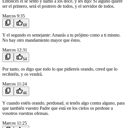
Entonces él se sentó y llamó a los doce, y les dijo: Si alguno quiere
ser el primero, será el postrero de todos, y el servidor de todos.
Marcos 9:35
content_copy
thumb_up
68
Y el segundo es semejante: Amarás a tu prójimo como a ti mismo.
No hay otro mandamiento mayor que éstos.
Marcos 12:31
content_copy
thumb_up
54
Por tanto, os digo que todo lo que pidiereis orando, creed que lo
recibiréis, y os vendrá.
Marcos 11:24
content_copy
thumb_up
46
Y cuando estéis orando, perdonad, si tenéis algo contra alguno, para
que también vuestro Padre que está en los cielos os perdone a
vosotros vuestras ofensas.
Marcos 11:25