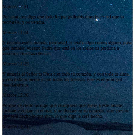
Marcos 12:31
Por tanto, os digo que todo lo que pidiereis orando, creed que lo
recibiréis, y os vendrá.
Marcos 11:24
Y cuando estéis orando, perdonad, si tenéis algo contra alguno, para
que también vuestro Padre que está en los cielos os perdone a
vosotros vuestras ofensas.
Marcos 11:25
Y amarás al Señor tu Dios con todo tu corazón, y con toda tu alma,
y con toda tu mente y con todas tus fuerzas. Este es el principal
mandamiento.
Marcos 12:30
Porque de cierto os digo que cualquiera que dijere a este monte:
Quítate y échate en el mar, y no dudare en su corazón, sino creyere
que será hecho lo que dice, lo que diga le será hecho.
Marcos 11:23