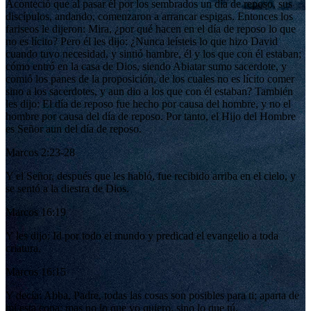
Aconteció que al pasar él por los sembrados un día de reposo, sus
discípulos, andando, comenzaron a arrancar espigas. Entonces los
fariseos le dijeron: Mira, ¿por qué hacen en el día de reposo lo que
no es lícito? Pero él les dijo: ¿Nunca leísteis lo que hizo David
cuando tuvo necesidad, y sintió hambre, él y los que con él estaban;
cómo entró en la casa de Dios, siendo Abiatar sumo sacerdote, y
comió los panes de la proposición, de los cuales no es lícito comer
sino a los sacerdotes, y aun dio a los que con él estaban? También
les dijo: El día de reposo fue hecho por causa del hombre, y no el
hombre por causa del día de reposo. Por tanto, el Hijo del Hombre
es Señor aun del día de reposo.
Marcos 2:23-28
Y el Señor, después que les habló, fue recibido arriba en el cielo, y
se sentó a la diestra de Dios.
Marcos 16:19
Y les dijo: Id por todo el mundo y predicad el evangelio a toda
criatura.
Marcos 16:15
Y decía: Abba, Padre, todas las cosas son posibles para ti; aparta de
mí esta copa; mas no lo que yo quiero, sino lo que tú.