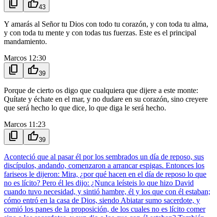
content_copy
thumb_up
43
Y amarás al Señor tu Dios con todo tu corazón, y con toda tu alma,
y con toda tu mente y con todas tus fuerzas. Este es el principal
mandamiento.
Marcos 12:30
content_copy
thumb_up
39
Porque de cierto os digo que cualquiera que dijere a este monte:
Quítate y échate en el mar, y no dudare en su corazón, sino creyere
que será hecho lo que dice, lo que diga le será hecho.
Marcos 11:23
content_copy
thumb_up
39
Aconteció que al pasar él por los sembrados un día de reposo, sus
discípulos, andando, comenzaron a arrancar espigas. Entonces los
fariseos le dijeron: Mira, ¿por qué hacen en el día de reposo lo que
no es lícito? Pero él les dijo: ¿Nunca leísteis lo que hizo David
cuando tuvo necesidad, y sintió hambre, él y los que con él estaban;
cómo entró en la casa de Dios, siendo Abiatar sumo sacerdote, y
comió los panes de la proposición, de los cuales no es lícito comer