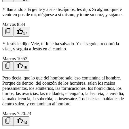
Y llamando a la gente y a sus discípulos, les dijo: Si alguno quiere
venir en pos de mí, niéguese a sí mismo, y tome su cruz, y sígame.
Marcos 8:34
content_copy
thumb_up
17
Y Jesús le dijo: Vete, tu fe te ha salvado. Y en seguida recobró la
vista, y seguía a Jesús en el camino.
Marcos 10:52
content_copy
thumb_up
15
Pero decía, que lo que del hombre sale, eso contamina al hombre.
Porque de dentro, del corazón de los hombres, salen los malos
pensamientos, los adulterios, las fornicaciones, los homicidios, los
hurtos, las avaricias, las maldades, el engaño, la lascivia, la envidia,
la maledicencia, la soberbia, la insensatez. Todas estas maldades de
dentro salen, y contaminan al hombre.
Marcos 7:20-23
content_copy
thumb_up
14