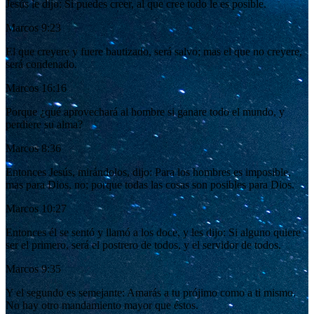
Jesús le dijo: Si puedes creer, al que cree todo le es posible.
Marcos 9:23
El que creyere y fuere bautizado, será salvo; mas el que no creyere,
será condenado.
Marcos 16:16
Porque ¿qué aprovechará al hombre si ganare todo el mundo, y
perdiere su alma?
Marcos 8:36
Entonces Jesús, mirándolos, dijo: Para los hombres es imposible,
mas para Dios, no; porque todas las cosas son posibles para Dios.
Marcos 10:27
Entonces él se sentó y llamó a los doce, y les dijo: Si alguno quiere
ser el primero, será el postrero de todos, y el servidor de todos.
Marcos 9:35
Y el segundo es semejante: Amarás a tu prójimo como a ti mismo.
No hay otro mandamiento mayor que éstos.