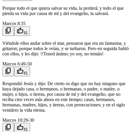
Porque todo el que quiera salvar su vida, la perderá; y todo el que
pierda su vida por causa de mí y del evangelio, la salvará.
Marcos 8:35
content_copy
thumb_up
91
Viéndole ellos andar sobre el mar, pensaron que era un fantasma, y
gritaron; porque todos le veían, y se turbaron. Pero en seguida habló
con ellos, y les dijo: !!Tened ánimo; yo soy, no temáis!
Marcos 6:49-50
content_copy
thumb_up
81
Respondió Jesús y dijo: De cierto os digo que no hay ninguno que
haya dejado casa, o hermanos, o hermanas, o padre, o madre, o
mujer, o hijos, o tierras, por causa de mí y del evangelio, que no
reciba cien veces más ahora en este tiempo; casas, hermanos,
hermanas, madres, hijos, y tierras, con persecuciones; y en el siglo
venidero la vida eterna.
Marcos 10:29-30
content_copy
thumb_up
81