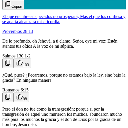
content_copy
Copiar
El que encubre sus pecados no prosperará; Mas el que los confiesa y
se aparta alcanzará misericordia.
Proverbios 28:13
De lo profundo, oh Jehová, a ti clamo. Señor, oye mi voz; Estén
atentos tus oídos A la voz de mi súplica.
Salmos 130:1-2
content_copy
thumb_up
103
¿Qué, pues? ¿Pecaremos, porque no estamos bajo la ley, sino bajo la
gracia? En ninguna manera.
Romanos 6:15
content_copy
thumb_up
98
Pero el don no fue como la transgresión; porque si por la
transgresión de aquel uno murieron los muchos, abundaron mucho
más para los muchos la gracia y el don de Dios por la gracia de un
hombre, Jesucristo.