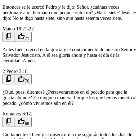
Entonces se le acercó Pedro y le dijo: Señor, ¿cuántas veces
perdonaré a mi hermano que peque contra mí? ¿Hasta siete? Jesús le
dijo: No te digo hasta siete, sino aun hasta setenta veces siete.
Mateo 18:21-22
content_copy
thumb_up
71
Antes bien, creced en la gracia y el conocimiento de nuestro Señor y
Salvador Jesucristo. A él sea gloria ahora y hasta el día de la
eternidad. Amén.
2 Pedro 3:18
content_copy
thumb_up
70
¿Qué, pues, diremos? ¿Perseveraremos en el pecado para que la
gracia abunde? En ninguna manera. Porque los que hemos muerto al
pecado, ¿cómo viviremos aún en él?
Romanos 6:1-2
content_copy
thumb_up
69
Ciertamente el bien y la misericordia me seguirán todos los días de