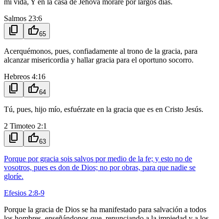
mi vida, Y en la casa de Jehová moraré por largos días.
Salmos 23:6
content_copy
thumb_up
65
Acerquémonos, pues, confiadamente al trono de la gracia, para
alcanzar misericordia y hallar gracia para el oportuno socorro.
Hebreos 4:16
content_copy
thumb_up
64
Tú, pues, hijo mío, esfuérzate en la gracia que es en Cristo Jesús.
2 Timoteo 2:1
content_copy
thumb_up
63
Porque por gracia sois salvos por medio de la fe; y esto no de
vosotros, pues es don de Dios; no por obras, para que nadie se
gloríe.
Efesios 2:8-9
Porque la gracia de Dios se ha manifestado para salvación a todos
los hombres, enseñándonos que, renunciando a la impiedad y a los