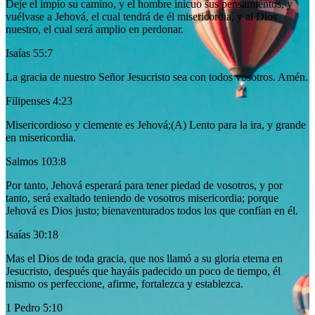
Deje el impío su camino, y el hombre inicuo sus pensamientos, y
vuélvase a Jehová, el cual tendrá de él misericordia, y al Dios
nuestro, el cual será amplio en perdonar.
Isaías 55:7
La gracia de nuestro Señor Jesucristo sea con todos vosotros. Amén.
Filipenses 4:23
Misericordioso y clemente es Jehová;(A) Lento para la ira, y grande
en misericordia.
Salmos 103:8
Por tanto, Jehová esperará para tener piedad de vosotros, y por
tanto, será exaltado teniendo de vosotros misericordia; porque
Jehová es Dios justo; bienaventurados todos los que confían en él.
Isaías 30:18
Mas el Dios de toda gracia, que nos llamó a su gloria eterna en
Jesucristo, después que hayáis padecido un poco de tiempo, él
mismo os perfeccione, afirme, fortalezca y establezca.
1 Pedro 5:10