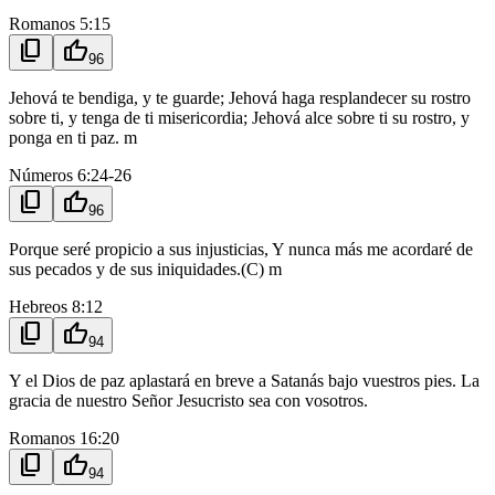
Romanos 5:15
content_copy
thumb_up
96
Jehová te bendiga, y te guarde; Jehová haga resplandecer su rostro
sobre ti, y tenga de ti misericordia; Jehová alce sobre ti su rostro, y
ponga en ti paz. m
Números 6:24-26
content_copy
thumb_up
96
Porque seré propicio a sus injusticias, Y nunca más me acordaré de
sus pecados y de sus iniquidades.(C) m
Hebreos 8:12
content_copy
thumb_up
94
Y el Dios de paz aplastará en breve a Satanás bajo vuestros pies. La
gracia de nuestro Señor Jesucristo sea con vosotros.
Romanos 16:20
content_copy
thumb_up
94