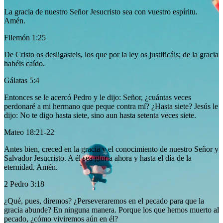
La gracia de nuestro Señor Jesucristo sea con vuestro espíritu.
Amén.
Filemón 1:25
De Cristo os desligasteis, los que por la ley os justificáis; de la gracia
habéis caído.
Gálatas 5:4
Entonces se le acercó Pedro y le dijo: Señor, ¿cuántas veces
perdonaré a mi hermano que peque contra mí? ¿Hasta siete? Jesús le
dijo: No te digo hasta siete, sino aun hasta setenta veces siete.
Mateo 18:21-22
Antes bien, creced en la gracia y el conocimiento de nuestro Señor y
Salvador Jesucristo. A él sea gloria ahora y hasta el día de la
eternidad. Amén.
2 Pedro 3:18
¿Qué, pues, diremos? ¿Perseveraremos en el pecado para que la
gracia abunde? En ninguna manera. Porque los que hemos muerto al
pecado, ¿cómo viviremos aún en él?