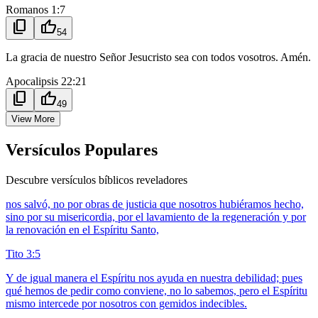
Romanos 1:7
content_copy
thumb_up
54
La gracia de nuestro Señor Jesucristo sea con todos vosotros. Amén.
Apocalipsis 22:21
content_copy
thumb_up
49
View More
Versículos Populares
Descubre versículos bíblicos reveladores
nos salvó, no por obras de justicia que nosotros hubiéramos hecho,
sino por su misericordia, por el lavamiento de la regeneración y por
la renovación en el Espíritu Santo,
Tito 3:5
Y de igual manera el Espíritu nos ayuda en nuestra debilidad; pues
qué hemos de pedir como conviene, no lo sabemos, pero el Espíritu
mismo intercede por nosotros con gemidos indecibles.