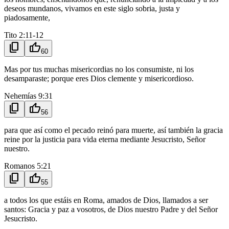
deseos mundanos, vivamos en este siglo sobria, justa y
piadosamente,
Tito 2:11-12
content_copy
thumb_up
60
Mas por tus muchas misericordias no los consumiste, ni los
desamparaste; porque eres Dios clemente y misericordioso.
Nehemías 9:31
content_copy
thumb_up
56
para que así como el pecado reinó para muerte, así también la gracia
reine por la justicia para vida eterna mediante Jesucristo, Señor
nuestro.
Romanos 5:21
content_copy
thumb_up
55
a todos los que estáis en Roma, amados de Dios, llamados a ser
santos: Gracia y paz a vosotros, de Dios nuestro Padre y del Señor
Jesucristo.