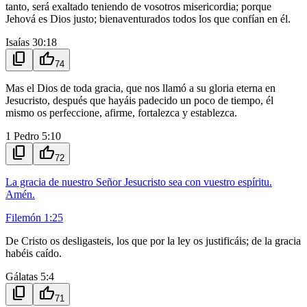
tanto, será exaltado teniendo de vosotros misericordia; porque
Jehová es Dios justo; bienaventurados todos los que confían en él.
Isaías 30:18
content_copy
thumb_up
74
Mas el Dios de toda gracia, que nos llamó a su gloria eterna en
Jesucristo, después que hayáis padecido un poco de tiempo, él
mismo os perfeccione, afirme, fortalezca y establezca.
1 Pedro 5:10
content_copy
thumb_up
72
La gracia de nuestro Señor Jesucristo sea con vuestro espíritu.
Amén.
Filemón 1:25
De Cristo os desligasteis, los que por la ley os justificáis; de la gracia
habéis caído.
Gálatas 5:4
content_copy
thumb_up
71