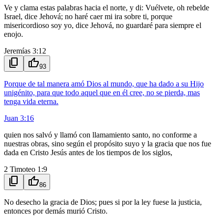
Ve y clama estas palabras hacia el norte, y di: Vuélvete, oh rebelde
Israel, dice Jehová; no haré caer mi ira sobre ti, porque
misericordioso soy yo, dice Jehová, no guardaré para siempre el
enojo.
Jeremías 3:12
content_copy
thumb_up
93
Porque de tal manera amó Dios al mundo, que ha dado a su Hijo
unigénito, para que todo aquel que en él cree, no se pierda, mas
tenga vida eterna.
Juan 3:16
quien nos salvó y llamó con llamamiento santo, no conforme a
nuestras obras, sino según el propósito suyo y la gracia que nos fue
dada en Cristo Jesús antes de los tiempos de los siglos,
2 Timoteo 1:9
content_copy
thumb_up
86
No desecho la gracia de Dios; pues si por la ley fuese la justicia,
entonces por demás murió Cristo.