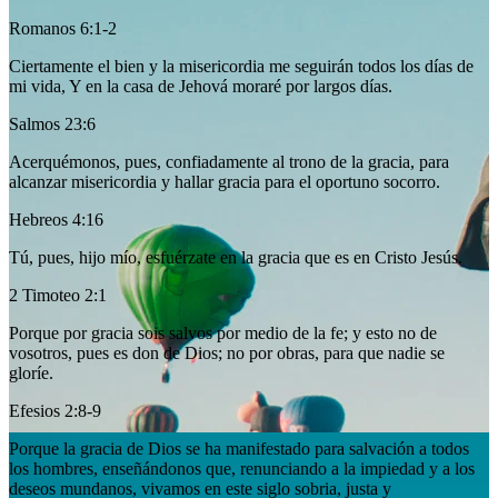
Romanos 6:1-2
Ciertamente el bien y la misericordia me seguirán todos los días de
mi vida, Y en la casa de Jehová moraré por largos días.
Salmos 23:6
Acerquémonos, pues, confiadamente al trono de la gracia, para
alcanzar misericordia y hallar gracia para el oportuno socorro.
Hebreos 4:16
Tú, pues, hijo mío, esfuérzate en la gracia que es en Cristo Jesús.
2 Timoteo 2:1
Porque por gracia sois salvos por medio de la fe; y esto no de
vosotros, pues es don de Dios; no por obras, para que nadie se
gloríe.
Efesios 2:8-9
Porque la gracia de Dios se ha manifestado para salvación a todos
los hombres, enseñándonos que, renunciando a la impiedad y a los
deseos mundanos, vivamos en este siglo sobria, justa y