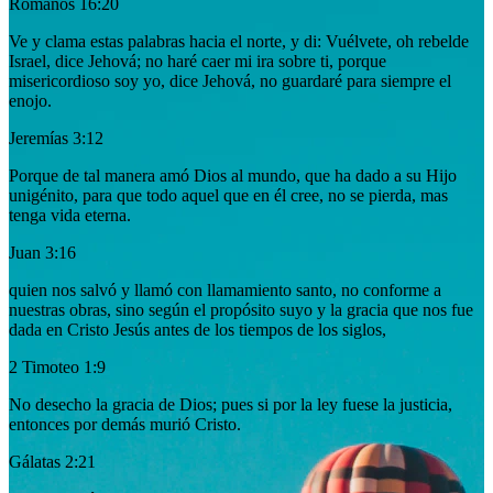
Romanos 16:20
Ve y clama estas palabras hacia el norte, y di: Vuélvete, oh rebelde
Israel, dice Jehová; no haré caer mi ira sobre ti, porque
misericordioso soy yo, dice Jehová, no guardaré para siempre el
enojo.
Jeremías 3:12
Porque de tal manera amó Dios al mundo, que ha dado a su Hijo
unigénito, para que todo aquel que en él cree, no se pierda, mas
tenga vida eterna.
Juan 3:16
quien nos salvó y llamó con llamamiento santo, no conforme a
nuestras obras, sino según el propósito suyo y la gracia que nos fue
dada en Cristo Jesús antes de los tiempos de los siglos,
2 Timoteo 1:9
No desecho la gracia de Dios; pues si por la ley fuese la justicia,
entonces por demás murió Cristo.
Gálatas 2:21