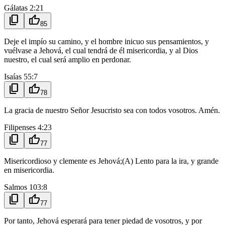
Gálatas 2:21
content_copy
thumb_up
85
Deje el impío su camino, y el hombre inicuo sus pensamientos, y
vuélvase a Jehová, el cual tendrá de él misericordia, y al Dios
nuestro, el cual será amplio en perdonar.
Isaías 55:7
content_copy
thumb_up
78
La gracia de nuestro Señor Jesucristo sea con todos vosotros. Amén.
Filipenses 4:23
content_copy
thumb_up
77
Misericordioso y clemente es Jehová;(A) Lento para la ira, y grande
en misericordia.
Salmos 103:8
content_copy
thumb_up
77
Por tanto, Jehová esperará para tener piedad de vosotros, y por