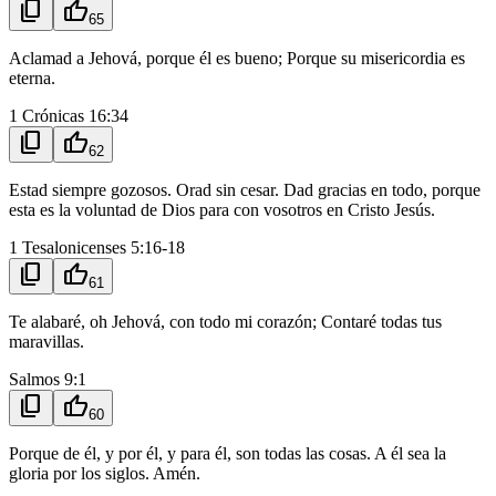
content_copy
thumb_up
65
Aclamad a Jehová, porque él es bueno; Porque su misericordia es
eterna.
1 Crónicas 16:34
content_copy
thumb_up
62
Estad siempre gozosos. Orad sin cesar. Dad gracias en todo, porque
esta es la voluntad de Dios para con vosotros en Cristo Jesús.
1 Tesalonicenses 5:16-18
content_copy
thumb_up
61
Te alabaré, oh Jehová, con todo mi corazón; Contaré todas tus
maravillas.
Salmos 9:1
content_copy
thumb_up
60
Porque de él, y por él, y para él, son todas las cosas. A él sea la
gloria por los siglos. Amén.