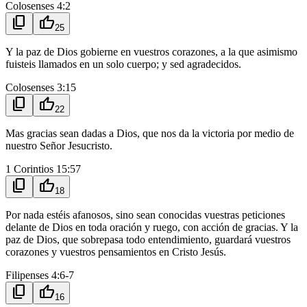
Colosenses 4:2
content_copy
thumb_up
25
Y la paz de Dios gobierne en vuestros corazones, a la que asimismo
fuisteis llamados en un solo cuerpo; y sed agradecidos.
Colosenses 3:15
content_copy
thumb_up
22
Mas gracias sean dadas a Dios, que nos da la victoria por medio de
nuestro Señor Jesucristo.
1 Corintios 15:57
content_copy
thumb_up
18
Por nada estéis afanosos, sino sean conocidas vuestras peticiones
delante de Dios en toda oración y ruego, con acción de gracias. Y la
paz de Dios, que sobrepasa todo entendimiento, guardará vuestros
corazones y vuestros pensamientos en Cristo Jesús.
Filipenses 4:6-7
content_copy
thumb_up
16