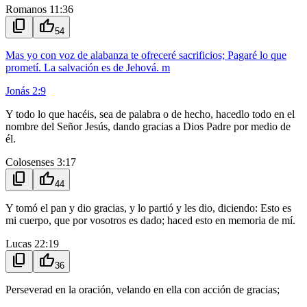
Romanos 11:36
content_copy
thumb_up
54
Mas yo con voz de alabanza te ofreceré sacrificios; Pagaré lo que
prometí. La salvación es de Jehová. m
Jonás 2:9
Y todo lo que hacéis, sea de palabra o de hecho, hacedlo todo en el
nombre del Señor Jesús, dando gracias a Dios Padre por medio de
él.
Colosenses 3:17
content_copy
thumb_up
44
Y tomó el pan y dio gracias, y lo partió y les dio, diciendo: Esto es
mi cuerpo, que por vosotros es dado; haced esto en memoria de mí.
Lucas 22:19
content_copy
thumb_up
36
Perseverad en la oración, velando en ella con acción de gracias;