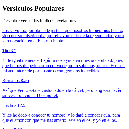
Versículos Populares
Descubre versículos bíblicos reveladores
nos salvó, no por obras de justicia que nosotros hubiéramos hecho,
sino por su misericordia, por el lavamiento de la regeneración y por
la renovación en el Espíritu Santo,
Tito 3:5
Y de igual manera el Espíritu nos ayuda en nuestra debilidad; pues
qué hemos de pedir como conviene, no lo sabemos, pero el Espíritu
mismo intercede por nosotros con gemidos indecibles.
Romanos 8:26
Así que Pedro estaba custodiado en la cárcel; pero la iglesia hacía
sin cesar oración a Dios por él.
Hechos 12:5
Y les he dado a conocer tu nombre, y lo daré a conocer aún, para
que el amor con que me has amado, esté en ellos, y yo en ellos.