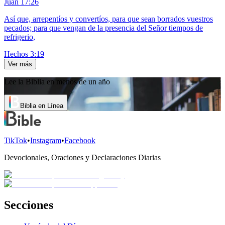
Juan 17:26
Así que, arrepentíos y convertíos, para que sean borrados vuestros
pecados; para que vengan de la presencia del Señor tiempos de
refrigerio,
Hechos 3:19
Ver más
Lee la Biblia en menos de un año
Biblia en Línea
TikTok
•
Instagram
•
Facebook
Devocionales, Oraciones y Declaraciones Diarias
Secciones