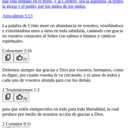
que está sentado en el trono, y al Cordero, sea la alabanza, la honra,
la gloria y el poder, por los siglos de los siglos.
Apocalipsis 5:13
La palabra de Cristo more en abundancia en vosotros, enseñándoos
y exhortándoos unos a otros en toda sabiduría, cantando con gracia
en vuestros corazones al Señor con salmos e himnos y cánticos
espirituales.
Colosenses 3:16
content_copy
thumb_up
77
Debemos siempre dar gracias a Dios por vosotros, hermanos, como
es digno, por cuanto vuestra fe va creciendo, y el amor de todos y
cada uno de vosotros abunda para con los demás;
2 Tesalonicenses 1:3
content_copy
thumb_up
70
para que estéis enriquecidos en todo para toda liberalidad, la cual
produce por medio de nosotros acción de gracias a Dios.
2 Corintios 9:11