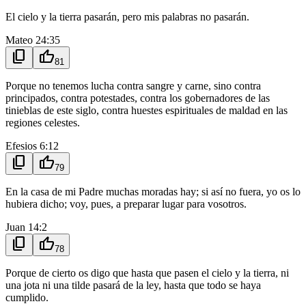
El cielo y la tierra pasarán, pero mis palabras no pasarán.
Mateo 24:35
content_copy
thumb_up
81
Porque no tenemos lucha contra sangre y carne, sino contra
principados, contra potestades, contra los gobernadores de las
tinieblas de este siglo, contra huestes espirituales de maldad en las
regiones celestes.
Efesios 6:12
content_copy
thumb_up
79
En la casa de mi Padre muchas moradas hay; si así no fuera, yo os lo
hubiera dicho; voy, pues, a preparar lugar para vosotros.
Juan 14:2
content_copy
thumb_up
78
Porque de cierto os digo que hasta que pasen el cielo y la tierra, ni
una jota ni una tilde pasará de la ley, hasta que todo se haya
cumplido.