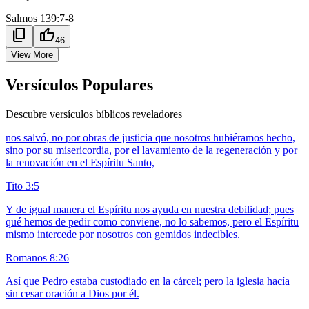
Salmos 139:7-8
content_copy
thumb_up
46
View More
Versículos Populares
Descubre versículos bíblicos reveladores
nos salvó, no por obras de justicia que nosotros hubiéramos hecho,
sino por su misericordia, por el lavamiento de la regeneración y por
la renovación en el Espíritu Santo,
Tito 3:5
Y de igual manera el Espíritu nos ayuda en nuestra debilidad; pues
qué hemos de pedir como conviene, no lo sabemos, pero el Espíritu
mismo intercede por nosotros con gemidos indecibles.
Romanos 8:26
Así que Pedro estaba custodiado en la cárcel; pero la iglesia hacía
sin cesar oración a Dios por él.