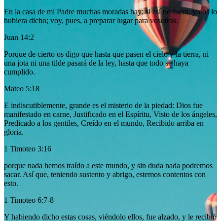
En la casa de mi Padre muchas moradas hay; si así no fuera, yo os lo
hubiera dicho; voy, pues, a preparar lugar para vosotros.
Juan 14:2
Porque de cierto os digo que hasta que pasen el cielo y la tierra, ni
una jota ni una tilde pasará de la ley, hasta que todo se haya
cumplido.
Mateo 5:18
E indiscutiblemente, grande es el misterio de la piedad: Dios fue
manifestado en carne, Justificado en el Espíritu, Visto de los ángeles,
Predicado a los gentiles, Creído en el mundo, Recibido arriba en
gloria.
1 Timoteo 3:16
porque nada hemos traído a este mundo, y sin duda nada podremos
sacar. Así que, teniendo sustento y abrigo, estemos contentos con
esto.
1 Timoteo 6:7-8
Y habiendo dicho estas cosas, viéndolo ellos, fue alzado, y le recibió