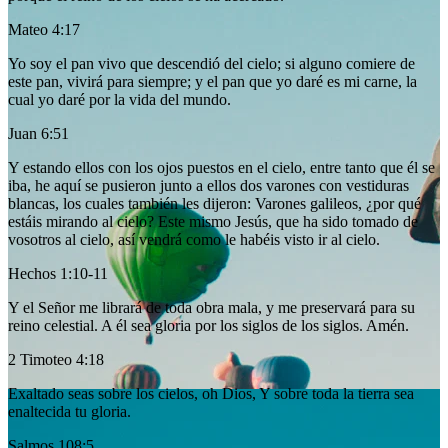
Mateo 4:17
Yo soy el pan vivo que descendió del cielo; si alguno comiere de
este pan, vivirá para siempre; y el pan que yo daré es mi carne, la
cual yo daré por la vida del mundo.
Juan 6:51
Y estando ellos con los ojos puestos en el cielo, entre tanto que él se
iba, he aquí se pusieron junto a ellos dos varones con vestiduras
blancas, los cuales también les dijeron: Varones galileos, ¿por qué
estáis mirando al cielo? Este mismo Jesús, que ha sido tomado de
vosotros al cielo, así vendrá como le habéis visto ir al cielo.
Hechos 1:10-11
Y el Señor me librará de toda obra mala, y me preservará para su
reino celestial. A él sea gloria por los siglos de los siglos. Amén.
2 Timoteo 4:18
Exaltado seas sobre los cielos, oh Dios, Y sobre toda la tierra sea
enaltecida tu gloria.
Salmos 108:5