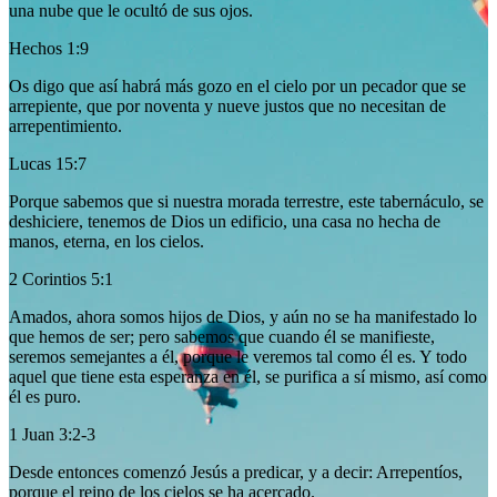
una nube que le ocultó de sus ojos.
Hechos 1:9
Os digo que así habrá más gozo en el cielo por un pecador que se
arrepiente, que por noventa y nueve justos que no necesitan de
arrepentimiento.
Lucas 15:7
Porque sabemos que si nuestra morada terrestre, este tabernáculo, se
deshiciere, tenemos de Dios un edificio, una casa no hecha de
manos, eterna, en los cielos.
2 Corintios 5:1
Amados, ahora somos hijos de Dios, y aún no se ha manifestado lo
que hemos de ser; pero sabemos que cuando él se manifieste,
seremos semejantes a él, porque le veremos tal como él es. Y todo
aquel que tiene esta esperanza en él, se purifica a sí mismo, así como
él es puro.
1 Juan 3:2-3
Desde entonces comenzó Jesús a predicar, y a decir: Arrepentíos,
porque el reino de los cielos se ha acercado.