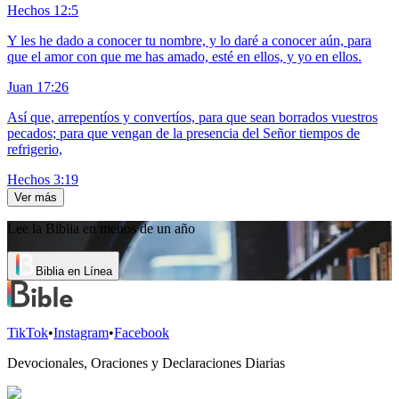
Hechos 12:5
Y les he dado a conocer tu nombre, y lo daré a conocer aún, para
que el amor con que me has amado, esté en ellos, y yo en ellos.
Juan 17:26
Así que, arrepentíos y convertíos, para que sean borrados vuestros
pecados; para que vengan de la presencia del Señor tiempos de
refrigerio,
Hechos 3:19
Ver más
Lee la Biblia en menos de un año
Biblia en Línea
TikTok
•
Instagram
•
Facebook
Devocionales, Oraciones y Declaraciones Diarias