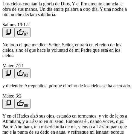
Los cielos cuentan la gloria de Dios, Y el firmamento anuncia la
obra de sus manos. Un día emite palabra a otro día, Y una noche a
otra noche declara sabiduría.
Salmos 19:1-2
content_copy
thumb_up
97
No todo el que me dice: Señor, Señor, entrará en el reino de los
cielos, sino el que hace la voluntad de mi Padre que está en los
cielos.
Mateo 7:21
content_copy
thumb_up
93
y diciendo: Arrepentíos, porque el reino de los cielos se ha acercado.
Mateo 3:2
content_copy
thumb_up
89
Y en el Hades alzó sus ojos, estando en tormentos, y vio de lejos a
Abraham, y a Lázaro en su seno. Entonces él, dando voces, dijo:
Padre Abraham, ten misericordia de mí, y envía a Lázaro para que
moje la punta de su dedo en agua, y refresque mi lengua; porque