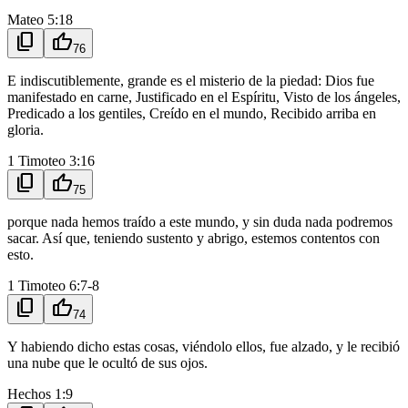
Mateo 5:18
content_copy
thumb_up
76
E indiscutiblemente, grande es el misterio de la piedad: Dios fue
manifestado en carne, Justificado en el Espíritu, Visto de los ángeles,
Predicado a los gentiles, Creído en el mundo, Recibido arriba en
gloria.
1 Timoteo 3:16
content_copy
thumb_up
75
porque nada hemos traído a este mundo, y sin duda nada podremos
sacar. Así que, teniendo sustento y abrigo, estemos contentos con
esto.
1 Timoteo 6:7-8
content_copy
thumb_up
74
Y habiendo dicho estas cosas, viéndolo ellos, fue alzado, y le recibió
una nube que le ocultó de sus ojos.
Hechos 1:9