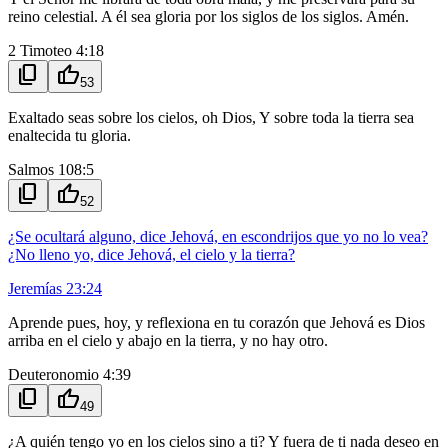
reino celestial. A él sea gloria por los siglos de los siglos. Amén.
2 Timoteo 4:18
content_copy
thumb_up
53
Exaltado seas sobre los cielos, oh Dios, Y sobre toda la tierra sea
enaltecida tu gloria.
Salmos 108:5
content_copy
thumb_up
52
¿Se ocultará alguno, dice Jehová, en escondrijos que yo no lo vea?
¿No lleno yo, dice Jehová, el cielo y la tierra?
Jeremías 23:24
Aprende pues, hoy, y reflexiona en tu corazón que Jehová es Dios
arriba en el cielo y abajo en la tierra, y no hay otro.
Deuteronomio 4:39
content_copy
thumb_up
49
¿A quién tengo yo en los cielos sino a ti? Y fuera de ti nada deseo en