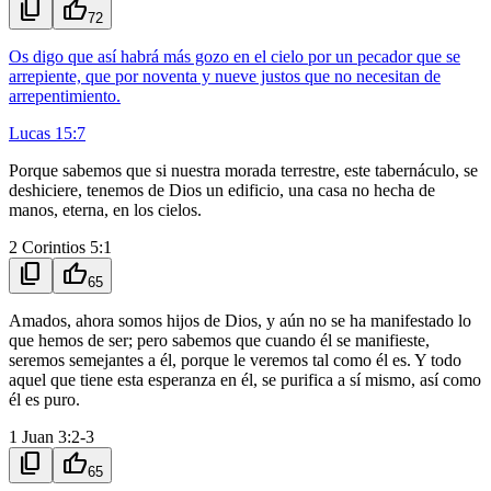
content_copy
thumb_up
72
Os digo que así habrá más gozo en el cielo por un pecador que se
arrepiente, que por noventa y nueve justos que no necesitan de
arrepentimiento.
Lucas 15:7
Porque sabemos que si nuestra morada terrestre, este tabernáculo, se
deshiciere, tenemos de Dios un edificio, una casa no hecha de
manos, eterna, en los cielos.
2 Corintios 5:1
content_copy
thumb_up
65
Amados, ahora somos hijos de Dios, y aún no se ha manifestado lo
que hemos de ser; pero sabemos que cuando él se manifieste,
seremos semejantes a él, porque le veremos tal como él es. Y todo
aquel que tiene esta esperanza en él, se purifica a sí mismo, así como
él es puro.
1 Juan 3:2-3
content_copy
thumb_up
65