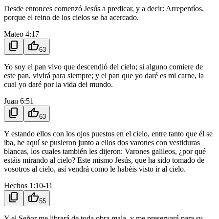
Desde entonces comenzó Jesús a predicar, y a decir: Arrepentíos,
porque el reino de los cielos se ha acercado.
Mateo 4:17
content_copy
thumb_up
63
Yo soy el pan vivo que descendió del cielo; si alguno comiere de
este pan, vivirá para siempre; y el pan que yo daré es mi carne, la
cual yo daré por la vida del mundo.
Juan 6:51
content_copy
thumb_up
63
Y estando ellos con los ojos puestos en el cielo, entre tanto que él se
iba, he aquí se pusieron junto a ellos dos varones con vestiduras
blancas, los cuales también les dijeron: Varones galileos, ¿por qué
estáis mirando al cielo? Este mismo Jesús, que ha sido tomado de
vosotros al cielo, así vendrá como le habéis visto ir al cielo.
Hechos 1:10-11
content_copy
thumb_up
55
Y el Señor me librará de toda obra mala, y me preservará para su