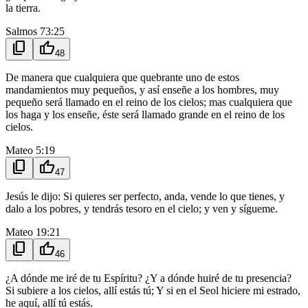
la tierra.
Salmos 73:25
content_copy
thumb_up
48
De manera que cualquiera que quebrante uno de estos
mandamientos muy pequeños, y así enseñe a los hombres, muy
pequeño será llamado en el reino de los cielos; mas cualquiera que
los haga y los enseñe, éste será llamado grande en el reino de los
cielos.
Mateo 5:19
content_copy
thumb_up
47
Jesús le dijo: Si quieres ser perfecto, anda, vende lo que tienes, y
dalo a los pobres, y tendrás tesoro en el cielo; y ven y sígueme.
Mateo 19:21
content_copy
thumb_up
46
¿A dónde me iré de tu Espíritu? ¿Y a dónde huiré de tu presencia?
Si subiere a los cielos, allí estás tú; Y si en el Seol hiciere mi estrado,
he aquí, allí tú estás.