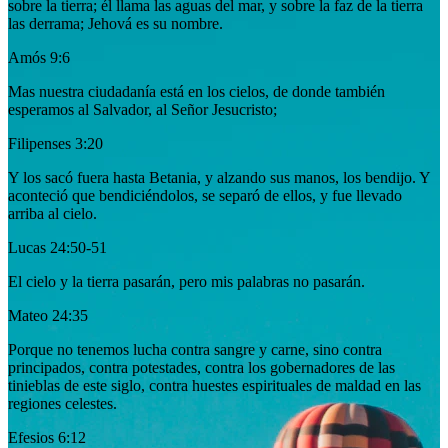
sobre la tierra; él llama las aguas del mar, y sobre la faz de la tierra
las derrama; Jehová es su nombre.
Amós 9:6
Mas nuestra ciudadanía está en los cielos, de donde también
esperamos al Salvador, al Señor Jesucristo;
Filipenses 3:20
Y los sacó fuera hasta Betania, y alzando sus manos, los bendijo. Y
aconteció que bendiciéndolos, se separó de ellos, y fue llevado
arriba al cielo.
Lucas 24:50-51
El cielo y la tierra pasarán, pero mis palabras no pasarán.
Mateo 24:35
Porque no tenemos lucha contra sangre y carne, sino contra
principados, contra potestades, contra los gobernadores de las
tinieblas de este siglo, contra huestes espirituales de maldad en las
regiones celestes.
Efesios 6:12