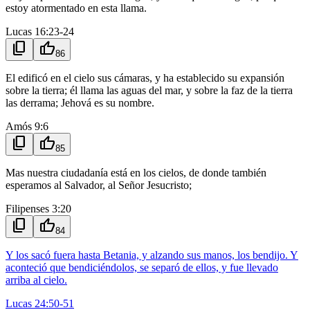
estoy atormentado en esta llama.
Lucas 16:23-24
content_copy
thumb_up
86
El edificó en el cielo sus cámaras, y ha establecido su expansión
sobre la tierra; él llama las aguas del mar, y sobre la faz de la tierra
las derrama; Jehová es su nombre.
Amós 9:6
content_copy
thumb_up
85
Mas nuestra ciudadanía está en los cielos, de donde también
esperamos al Salvador, al Señor Jesucristo;
Filipenses 3:20
content_copy
thumb_up
84
Y los sacó fuera hasta Betania, y alzando sus manos, los bendijo. Y
aconteció que bendiciéndolos, se separó de ellos, y fue llevado
arriba al cielo.
Lucas 24:50-51