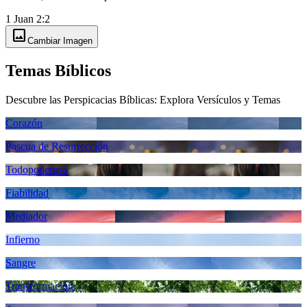
1 Juan 2:2
image
Cambiar Imagen
Temas Bíblicos
Descubre las Perspicacias Bíblicas: Explora Versículos y Temas
Corazón
Pascua de Resurrección
Todopoderoso
Fiabilidad
Mediador
Infierno
Sangre
Transformación