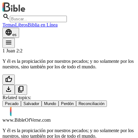
search
Temas
Libros
Biblia en Línea
language
es
menu
1 Juan 2:2
Y él es la propiciación por nuestros pecados; y no solamente por los
nuestros, sino también por los de todo el mundo.
thumb_up
download
content_copy
Related topics:
Pecado
Salvador
Mundo
Perdón
Reconciliación
www.BibleOfVerse.com
Y él es la propiciación por nuestros pecados; y no solamente por los
nuestros, sino también por los de todo el mundo.