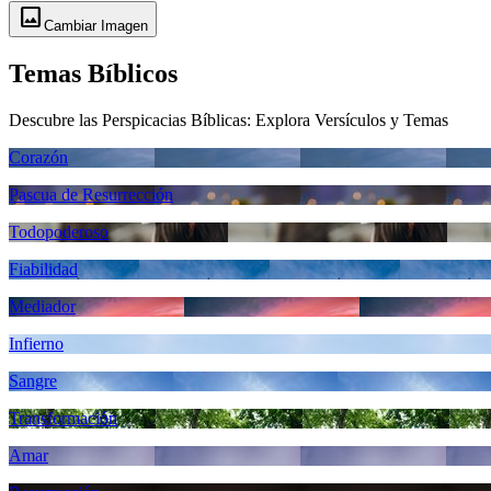
image
Cambiar Imagen
Temas Bíblicos
Descubre las Perspicacias Bíblicas: Explora Versículos y Temas
Corazón
Pascua de Resurrección
Todopoderoso
Fiabilidad
Mediador
Infierno
Sangre
Transformación
Amar