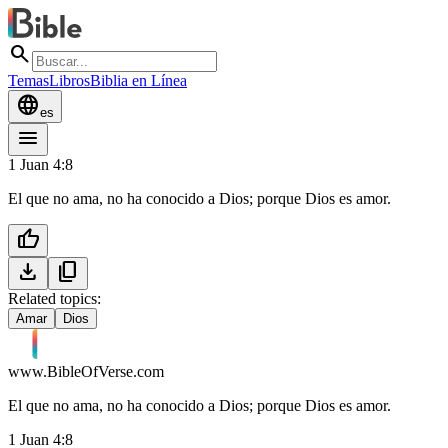
search
Temas
Libros
Biblia en Línea
language
es
menu
1 Juan 4:8
El que no ama, no ha conocido a Dios; porque Dios es amor.
thumb_up
download
content_copy
Related topics:
Amar
Dios
www.BibleOfVerse.com
El que no ama, no ha conocido a Dios; porque Dios es amor.
1 Juan 4:8