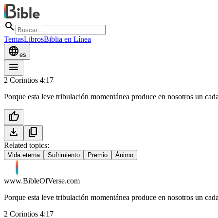
search
Temas
Libros
Biblia en Línea
language
es
menu
2 Corintios 4:17
Porque esta leve tribulación momentánea produce en nosotros un cada 
thumb_up
download
content_copy
Related topics:
Vida eterna
Sufrimiento
Premio
Ánimo
www.BibleOfVerse.com
Porque esta leve tribulación momentánea produce en nosotros un cada 
2 Corintios 4:17