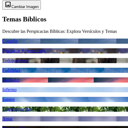
image
Cambiar Imagen
Temas Bíblicos
Descubre las Perspicacias Bíblicas: Explora Versículos y Temas
Corazón
Pascua de Resurrección
Todopoderoso
Fiabilidad
Mediador
Infierno
Sangre
Transformación
Amar