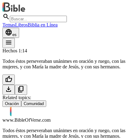
search
Temas
Libros
Biblia en Línea
language
es
menu
Hechos 1:14
Todos éstos perseveraban unánimes en oración y ruego, con las
mujeres, y con María la madre de Jesús, y con sus hermanos.
thumb_up
download
content_copy
Related topics:
Oración
Comunidad
www.BibleOfVerse.com
Todos éstos perseveraban unánimes en oración y ruego, con las
mujeres, y con María la madre de Jesús, y con sus hermanos.