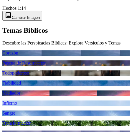
Hechos 1:14
image
Cambiar Imagen
Temas Bíblicos
Descubre las Perspicacias Bíblicas: Explora Versículos y Temas
Corazón
Pascua de Resurrección
Todopoderoso
Fiabilidad
Mediador
Infierno
Sangre
Transformación