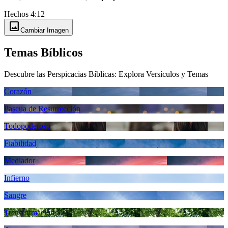
Hechos 4:12
image
Cambiar Imagen
Temas Bíblicos
Descubre las Perspicacias Bíblicas: Explora Versículos y Temas
Corazón
Pascua de Resurrección
Todopoderoso
Fiabilidad
Mediador
Infierno
Sangre
Transformación