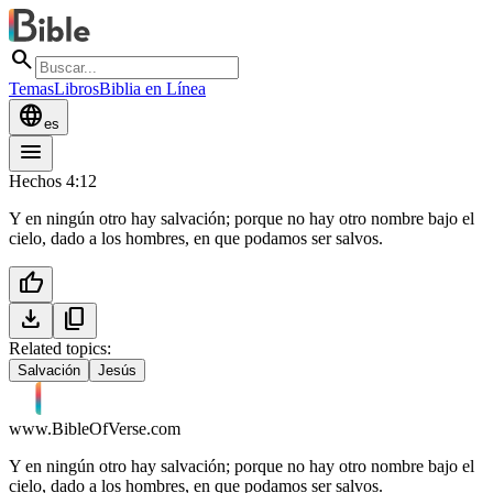
search
Temas
Libros
Biblia en Línea
language
es
menu
Hechos 4:12
Y en ningún otro hay salvación; porque no hay otro nombre bajo el
cielo, dado a los hombres, en que podamos ser salvos.
thumb_up
download
content_copy
Related topics:
Salvación
Jesús
www.BibleOfVerse.com
Y en ningún otro hay salvación; porque no hay otro nombre bajo el
cielo, dado a los hombres, en que podamos ser salvos.