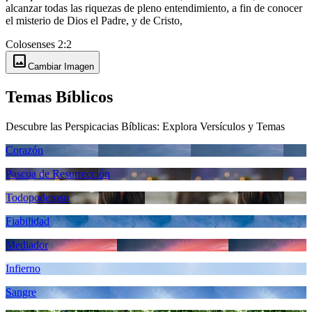
alcanzar todas las riquezas de pleno entendimiento, a fin de conocer
el misterio de Dios el Padre, y de Cristo,
Colosenses 2:2
image
Cambiar Imagen
Temas Bíblicos
Descubre las Perspicacias Bíblicas: Explora Versículos y Temas
Corazón
Pascua de Resurrección
Todopoderoso
Fiabilidad
Mediador
Infierno
Sangre