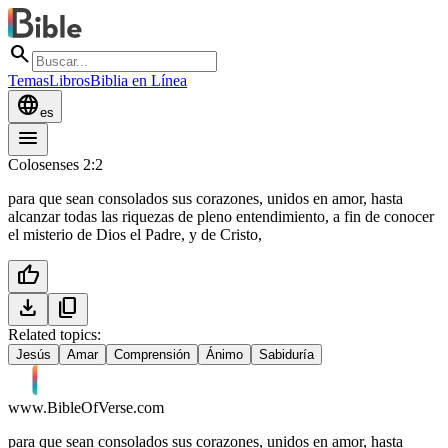
search
Temas
Libros
Biblia en Línea
language
es
menu
Colosenses 2:2
para que sean consolados sus corazones, unidos en amor, hasta
alcanzar todas las riquezas de pleno entendimiento, a fin de conocer
el misterio de Dios el Padre, y de Cristo,
thumb_up
download
content_copy
Related topics:
Jesús
Amar
Comprensión
Ánimo
Sabiduría
www.BibleOfVerse.com
para que sean consolados sus corazones, unidos en amor, hasta