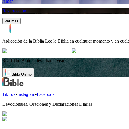
Amar
Resurrección
Ver más
Aplicación de la Biblia
Lee la Biblia en cualquier momento y en cualq
Read The Bible in less than a year
Bible Online
TikTok
•
Instagram
•
Facebook
Devocionales, Oraciones y Declaraciones Diarias