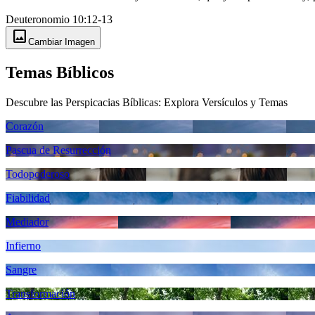
Deuteronomio 10:12-13
image
Cambiar Imagen
Temas Bíblicos
Descubre las Perspicacias Bíblicas: Explora Versículos y Temas
Corazón
Pascua de Resurrección
Todopoderoso
Fiabilidad
Mediador
Infierno
Sangre
Transformación