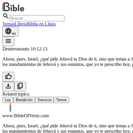
search
Temas
Libros
Biblia en Línea
language
es
menu
Deuteronomio 10:12-13
Ahora, pues, Israel, ¿qué pide Jehová tu Dios de ti, sino que temas a
los mandamientos de Jehová y sus estatutos, que yo te prescribo hoy,
thumb_up
download
content_copy
Related topics:
Ley
Bendición
Servicio
Temor
www.BibleOfVerse.com
Ahora, pues, Israel, ¿qué pide Jehová tu Dios de ti, sino que temas a
los mandamientos de Jehová y sus estatutos, que yo te prescribo hoy,