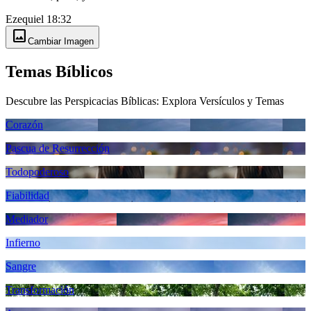
Ezequiel 18:32
image
Cambiar Imagen
Temas Bíblicos
Descubre las Perspicacias Bíblicas: Explora Versículos y Temas
Corazón
Pascua de Resurrección
Todopoderoso
Fiabilidad
Mediador
Infierno
Sangre
Transformación