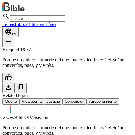
search
Temas
Libros
Biblia en Línea
language
es
menu
Ezequiel 18:32
Porque no quiero la muerte del que muere, dice Jehová el Señor;
convertíos, pues, y viviréis.
thumb_up
download
content_copy
Related topics:
Muerte
Vida eterna
Justicia
Conversión
Arrepentimiento
www.BibleOfVerse.com
Porque no quiero la muerte del que muere, dice Jehová el Señor;
convertíos, pues, y viviréis.