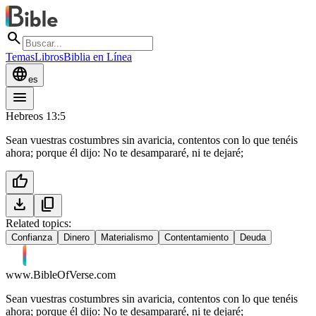
search
Temas
Libros
Biblia en Línea
language
es
menu
Hebreos 13:5
Sean vuestras costumbres sin avaricia, contentos con lo que tenéis
ahora; porque él dijo: No te desampararé, ni te dejaré;
thumb_up
download
content_copy
Related topics:
Confianza
Dinero
Materialismo
Contentamiento
Deuda
www.BibleOfVerse.com
Sean vuestras costumbres sin avaricia, contentos con lo que tenéis
ahora; porque él dijo: No te desampararé, ni te dejaré;