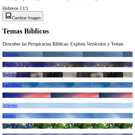
Hebreos 13:5
image
Cambiar Imagen
Temas Bíblicos
Descubre las Perspicacias Bíblicas: Explora Versículos y Temas
Corazón
Pascua de Resurrección
Todopoderoso
Fiabilidad
Mediador
Infierno
Sangre
Transformación