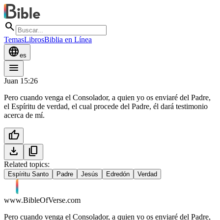
search
Temas
Libros
Biblia en Línea
language
es
menu
Juan 15:26
Pero cuando venga el Consolador, a quien yo os enviaré del Padre,
el Espíritu de verdad, el cual procede del Padre, él dará testimonio
acerca de mí.
thumb_up
download
content_copy
Related topics:
Espíritu Santo
Padre
Jesús
Edredón
Verdad
www.BibleOfVerse.com
Pero cuando venga el Consolador, a quien yo os enviaré del Padre,