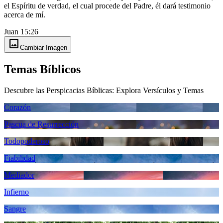
el Espíritu de verdad, el cual procede del Padre, él dará testimonio
acerca de mí.
Juan 15:26
image
Cambiar Imagen
Temas Bíblicos
Descubre las Perspicacias Bíblicas: Explora Versículos y Temas
Corazón
Pascua de Resurrección
Todopoderoso
Fiabilidad
Mediador
Infierno
Sangre