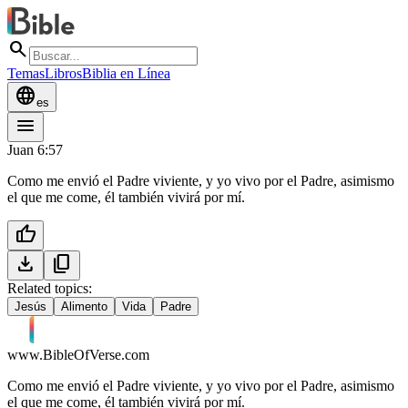
search
Temas
Libros
Biblia en Línea
language
es
menu
Juan 6:57
Como me envió el Padre viviente, y yo vivo por el Padre, asimismo
el que me come, él también vivirá por mí.
thumb_up
download
content_copy
Related topics:
Jesús
Alimento
Vida
Padre
www.BibleOfVerse.com
Como me envió el Padre viviente, y yo vivo por el Padre, asimismo
el que me come, él también vivirá por mí.