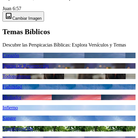
Juan 6:57
image
Cambiar Imagen
Temas Bíblicos
Descubre las Perspicacias Bíblicas: Explora Versículos y Temas
Corazón
Pascua de Resurrección
Todopoderoso
Fiabilidad
Mediador
Infierno
Sangre
Transformación