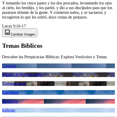
Y tomando los cinco panes y los dos pescados, levantando los ojos
al cielo, los bendijo, y los partió, y dio a sus discípulos para que los
pusiesen delante de la gente. Y comieron todos, y se saciaron; y
recogieron lo que les sobró, doce cestas de pedazos.
Lucas 9:16-17
image
Cambiar Imagen
Temas Bíblicos
Descubre las Perspicacias Bíblicas: Explora Versículos y Temas
Corazón
Pascua de Resurrección
Todopoderoso
Fiabilidad
Mediador
Infierno