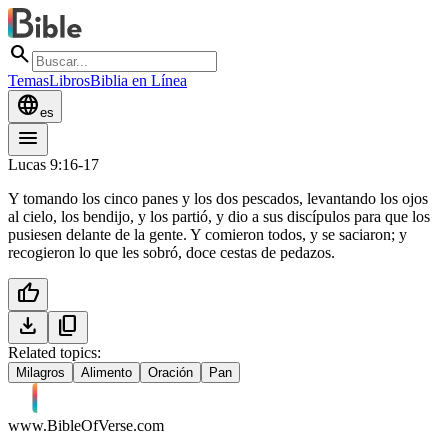
search
Temas
Libros
Biblia en Línea
language
es
menu
Lucas 9:16-17
Y tomando los cinco panes y los dos pescados, levantando los ojos
al cielo, los bendijo, y los partió, y dio a sus discípulos para que los
pusiesen delante de la gente. Y comieron todos, y se saciaron; y
recogieron lo que les sobró, doce cestas de pedazos.
thumb_up
download
content_copy
Related topics:
Milagros
Alimento
Oración
Pan
www.BibleOfVerse.com