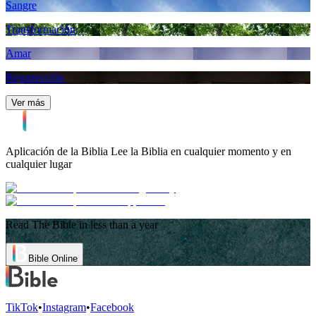
Sangre
Transformación
Amar
Resurrección
Ver más
Aplicación de la Biblia
Lee la Biblia en cualquier momento y en
cualquier lugar
Read The Bible in less than a year
Bible Online
TikTok
•
Instagram
•
Facebook