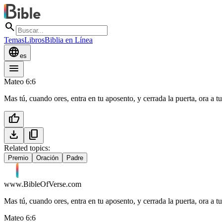
search
Temas
Libros
Biblia en Línea
language
es
menu
Mateo 6:6
Mas tú, cuando ores, entra en tu aposento, y cerrada la puerta, ora a t
thumb_up
download
content_copy
Related topics:
Premio
Oración
Padre
www.BibleOfVerse.com
Mas tú, cuando ores, entra en tu aposento, y cerrada la puerta, ora a t
Mateo 6:6