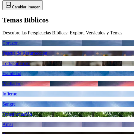
image
Cambiar Imagen
Temas Bíblicos
Descubre las Perspicacias Bíblicas: Explora Versículos y Temas
Corazón
Pascua de Resurrección
Todopoderoso
Fiabilidad
Mediador
Infierno
Sangre
Transformación
Amar