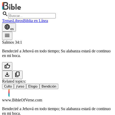
search
Temas
Libros
Biblia en Línea
language
es
menu
Salmos 34:1
Bendeciré a Jehová en todo tiempo; Su alabanza estará de continuo
en mi boca.
thumb_up
download
content_copy
Related topics:
Culto
ƒurso
Elogio
Bendición
www.BibleOfVerse.com
Bendeciré a Jehová en todo tiempo; Su alabanza estará de continuo
en mi boca.