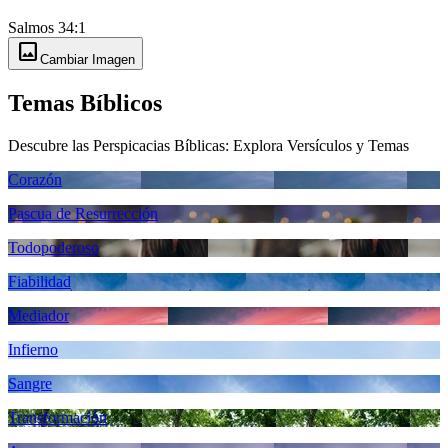
Salmos 34:1
image
Cambiar Imagen
Temas Bíblicos
Descubre las Perspicacias Bíblicas: Explora Versículos y Temas
Corazón
Pascua de Resurrección
Todopoderoso
Fiabilidad
Mediador
Infierno
Sangre
Transformación