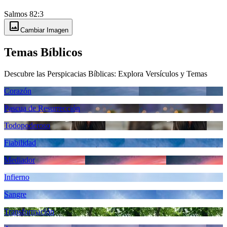
Salmos 82:3
image
Cambiar Imagen
Temas Bíblicos
Descubre las Perspicacias Bíblicas: Explora Versículos y Temas
Corazón
Pascua de Resurrección
Todopoderoso
Fiabilidad
Mediador
Infierno
Sangre
Transformación