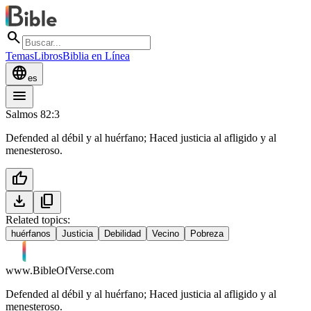
search
Temas
Libros
Biblia en Línea
language
es
menu
Salmos 82:3
Defended al débil y al huérfano; Haced justicia al afligido y al
menesteroso.
thumb_up
download
content_copy
Related topics:
huérfanos
Justicia
Debilidad
Vecino
Pobreza
www.BibleOfVerse.com
Defended al débil y al huérfano; Haced justicia al afligido y al
menesteroso.