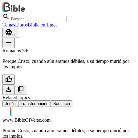
search
Temas
Libros
Biblia en Línea
language
es
menu
Romanos 5:6
Porque Cristo, cuando aún éramos débiles, a su tiempo murió por
los impíos.
thumb_up
download
content_copy
Related topics:
Jesús
Transformación
Sacrificio
www.BibleOfVerse.com
Porque Cristo, cuando aún éramos débiles, a su tiempo murió por
los impíos.