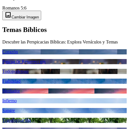
Romanos 5:6
image
Cambiar Imagen
Temas Bíblicos
Descubre las Perspicacias Bíblicas: Explora Versículos y Temas
Corazón
Pascua de Resurrección
Todopoderoso
Fiabilidad
Mediador
Infierno
Sangre
Transformación