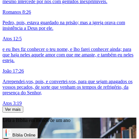
mesmo intercede por nós com gemidos inexprimíveis.
Romanos 8:26
Pedro, pois, estava guardado na prisão; mas a igreja orava com
insistência a Deus por ele.
Atos 12:5
e eu lhes fiz conhecer o teu nome, e lho farei conhecer ainda; para
que haja neles aquele amor com que me amaste, e também eu neles
esteja.
João 17:26
Arrependei-vos, pois, e convertei-vos, para que sejam apagados os
vossos pecados, de sorte que venham os tempos de refrigério, da
presença do Senhor,
Atos 3:19
Ver mais
Leia a Bíblia em menos de um ano
Bíblia Online