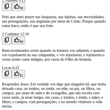
2 Timóteo 3:12
content_copy
thumb_up
89
Pelo que sinto prazer nas fraquezas, nas injúrias, nas necessidades,
nas perseguições, nas angústias por amor de Cristo. Porque quando
estou fraco, então é que sou forte.
2 Coríntios 12:10
content_copy
thumb_up
89
Bem-aventurados sereis quando os homens vos odiarem, e quando
vos expulsarem da sua companhia, e vos injuriarem, e rejeitarem o
vosso nome como indigno, por causa do Filho do homem.
Lucas 6:22
content_copy
thumb_up
81
Respondeu Jesus: Em verdade vos digo que ninguém há, que tenha
deixado casa, ou irmãos, ou irmãs, ou mãe, ou pai, ou filhos, ou
campos, por amor de mim e do evangelho, que não receba cem
vezes tanto, já neste tempo, em casas, e irmãos, e irmãs, e mães, e
filhos, e campos, com perseguições; e no mundo vindouro a vida
eterna.