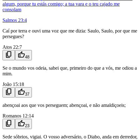
algum, porque tu estás comigo; a tua vara e o teu cajado me
consolam
Salmos 23:4
Caí por terra e ouvi uma voz que me dizia: Saulo, Saulo, por que me
persegues?
Atos 22:7
content_copy
thumb_up
48
Se o mundo vos odeia, sabei que, primeiro do que a vós, me odiou a
mim.
João 15:18
content_copy
thumb_up
37
abençoai aos que vos perseguem; abençoai, e não amaldiçoeis;
Romanos 12:14
content_copy
thumb_up
23
Sede sóbrios, vigiai. O vosso adversário, o Diabo, anda em derredor,