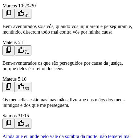
Marcos 10:29-30
content_copy
thumb_up
81
Bem-aventurados sois vós, quando vos injuriarem e perseguiram e,
mentindo, disserem todo mal contra vós por minha causa.
Mateus 5:11
content_copy
thumb_up
71
Bem-aventurados os que são perseguidos por causa da justiça,
porque deles é o reino dos céus.
Mateus 5:10
content_copy
thumb_up
60
Os meus dias estão nas tuas mãos; livra-me das mãos dos meus
inimigos e dos que me perseguem.
Salmos 31:15
content_copy
thumb_up
54
Ainda que eu ande pelo vale da sombra da morte, não temerei mal