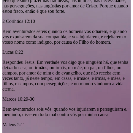
Pelo que sinto prazer nas fraquezas, nas injúrias, nas necessidades,
nas perseguições, nas angústias por amor de Cristo. Porque quando
estou fraco, então é que sou forte.
2 Coríntios 12:10
Bem-aventurados sereis quando os homens vos odiarem, e quando
vos expulsarem da sua companhia, e vos injuriarem, e rejeitarem o
vosso nome como indigno, por causa do Filho do homem.
Lucas 6:22
Respondeu Jesus: Em verdade vos digo que ninguém há, que tenha
deixado casa, ou irmãos, ou irmãs, ou mãe, ou pai, ou filhos, ou
campos, por amor de mim e do evangelho, que não receba cem
vezes tanto, já neste tempo, em casas, e irmãos, e irmãs, e mães, e
filhos, e campos, com perseguições; e no mundo vindouro a vida
eterna.
Marcos 10:29-30
Bem-aventurados sois vós, quando vos injuriarem e perseguiram e,
mentindo, disserem todo mal contra vós por minha causa.
Mateus 5:11