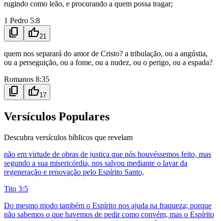
rugindo como leão, e procurando a quem possa tragar;
1 Pedro 5:8
content_copy
thumb_up
21
quem nos separará do amor de Cristo? a tribulação, ou a angústia,
ou a perseguição, ou a fome, ou a nudez, ou o perigo, ou a espada?
Romanos 8:35
content_copy
thumb_up
17
Versículos Populares
Descubra versículos bíblicos que revelam
não em virtude de obras de justiça que nós houvéssemos feito, mas
segundo a sua misericórdia, nos salvou mediante o lavar da
regeneração e renovação pelo Espírito Santo,
Tito 3:5
Do mesmo modo também o Espírito nos ajuda na fraqueza; porque
não sabemos o que havemos de pedir como convém, mas o Espírito