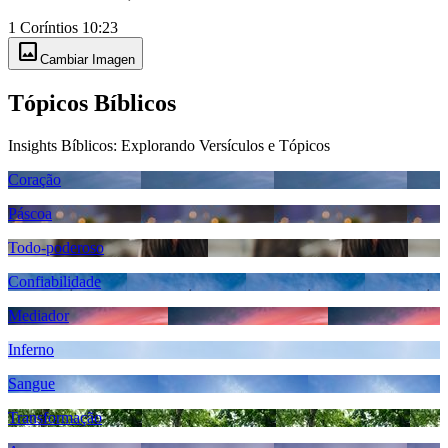
1 Coríntios 10:23
image
Cambiar Imagen
Tópicos Bíblicos
Insights Bíblicos: Explorando Versículos e Tópicos
Coração
Páscoa
Todo-poderoso
Confiabilidade
Mediador
Inferno
Sangue
Transformação