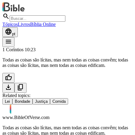
search
Tópicos
Livros
Bíblia Online
language
pt
menu
1 Coríntios 10:23
Todas as coisas são lícitas, mas nem todas as coisas convêm; todas
as coisas são lícitas, mas nem todas as coisas edificam.
thumb_up
download
content_copy
Related topics:
Lei
Bondade
Justiça
Comida
www.BibleOfVerse.com
Todas as coisas são lícitas, mas nem todas as coisas convêm; todas
as coisas são lícitas, mas nem todas as coisas edificam.