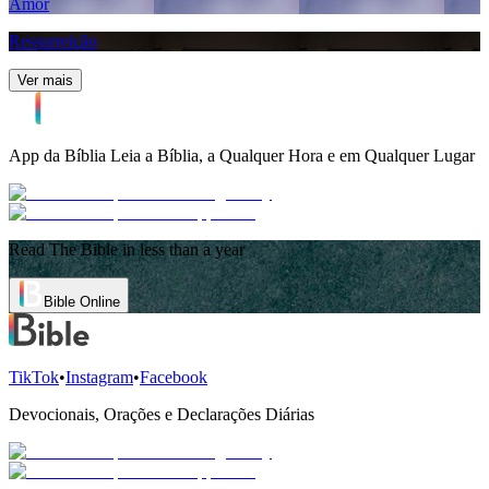
Amor
Ressurreição
Ver mais
App da Bíblia
Leia a Bíblia, a Qualquer Hora e em Qualquer Lugar
Read The Bible in less than a year
Bible Online
TikTok
•
Instagram
•
Facebook
Devocionais, Orações e Declarações Diárias