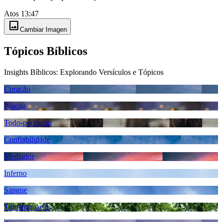
Atos 13:47
image
Cambiar Imagen
Tópicos Bíblicos
Insights Bíblicos: Explorando Versículos e Tópicos
Coração
Páscoa
Todo-poderoso
Confiabilidade
Mediador
Inferno
Sangue
Transformação