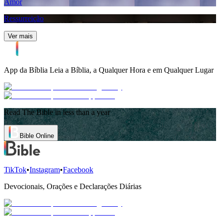
Amor
Ressurreição
Ver mais
App da Bíblia
Leia a Bíblia, a Qualquer Hora e em Qualquer Lugar
Read The Bible in less than a year
Bible Online
TikTok
•
Instagram
•
Facebook
Devocionais, Orações e Declarações Diárias