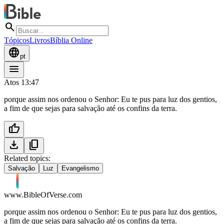
search
Tópicos
Livros
Bíblia Online
language
pt
menu
Atos 13:47
porque assim nos ordenou o Senhor: Eu te pus para luz dos gentios,
a fim de que sejas para salvação até os confins da terra.
thumb_up
download
content_copy
Related topics:
Salvação
Luz
Evangelismo
www.BibleOfVerse.com
porque assim nos ordenou o Senhor: Eu te pus para luz dos gentios,
a fim de que sejas para salvação até os confins da terra.