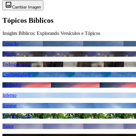
image
Cambiar Imagen
Tópicos Bíblicos
Insights Bíblicos: Explorando Versículos e Tópicos
Coração
Páscoa
Todo-poderoso
Confiabilidade
Mediador
Inferno
Sangue
Transformação
Amor