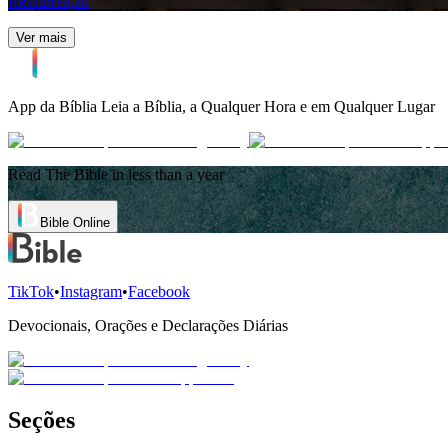
Ressurreição
Ver mais
App da Bíblia
Leia a Bíblia, a Qualquer Hora e em Qualquer Lugar
Read The Bible in less than a year
Bible Online
TikTok
•
Instagram
•
Facebook
Devocionais, Orações e Declarações Diárias
Seções