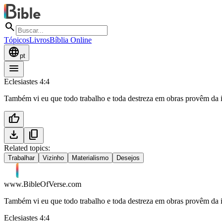
search
Tópicos
Livros
Bíblia Online
language
pt
menu
Eclesiastes 4:4
Também vi eu que todo trabalho e toda destreza em obras provêm da 
thumb_up
download
content_copy
Related topics:
Trabalhar
Vizinho
Materialismo
Desejos
www.BibleOfVerse.com
Também vi eu que todo trabalho e toda destreza em obras provêm da 
Eclesiastes 4:4