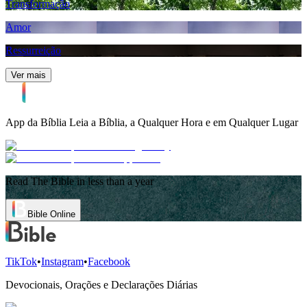
Transformação
Amor
Ressurreição
Ver mais
App da Bíblia
Leia a Bíblia, a Qualquer Hora e em Qualquer Lugar
Read The Bible in less than a year
Bible Online
TikTok
•
Instagram
•
Facebook
Devocionais, Orações e Declarações Diárias