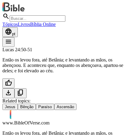
search
Tópicos
Livros
Bíblia Online
language
pt
menu
Lucas 24:50-51
Então os levou fora, até Betânia; e levantando as mãos, os
abençoou. E aconteceu que, enquanto os abençoava, apartou-se
deles; e foi elevado ao céu.
thumb_up
download
content_copy
Related topics:
Jesus
Bênção
Paraíso
Ascensão
www.BibleOfVerse.com
Então os levou fora, até Betânia; e levantando as mãos, os