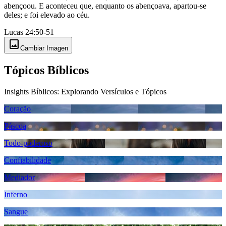
abençoou. E aconteceu que, enquanto os abençoava, apartou-se
deles; e foi elevado ao céu.
Lucas 24:50-51
image
Cambiar Imagen
Tópicos Bíblicos
Insights Bíblicos: Explorando Versículos e Tópicos
Coração
Páscoa
Todo-poderoso
Confiabilidade
Mediador
Inferno
Sangue