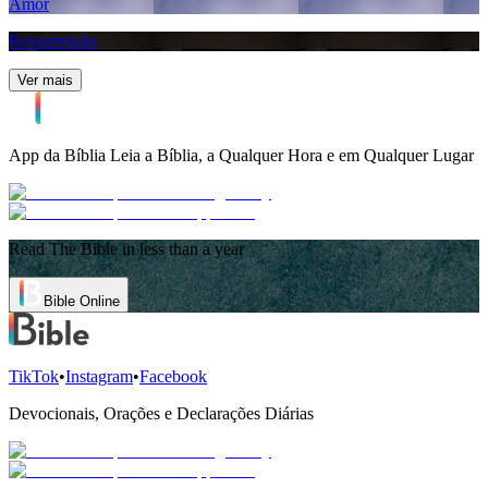
Amor
Ressurreição
Ver mais
App da Bíblia
Leia a Bíblia, a Qualquer Hora e em Qualquer Lugar
Read The Bible in less than a year
Bible Online
TikTok
•
Instagram
•
Facebook
Devocionais, Orações e Declarações Diárias