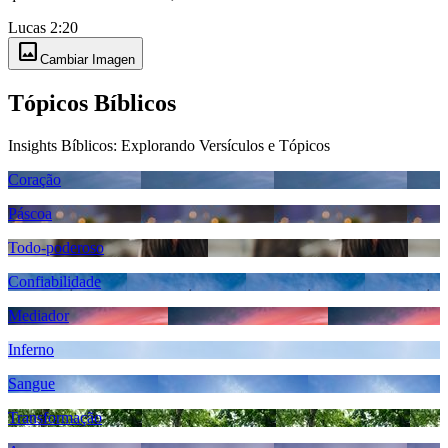
Lucas 2:20
image
Cambiar Imagen
Tópicos Bíblicos
Insights Bíblicos: Explorando Versículos e Tópicos
Coração
Páscoa
Todo-poderoso
Confiabilidade
Mediador
Inferno
Sangue
Transformação