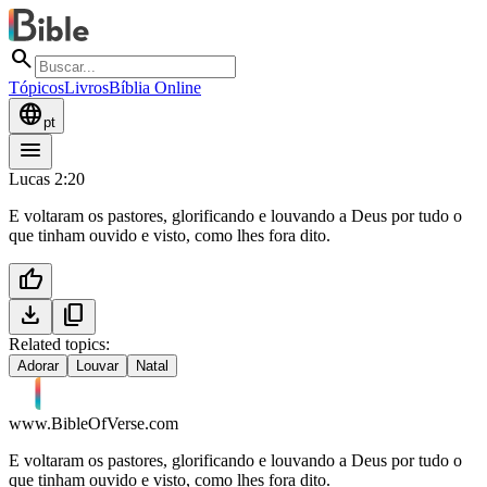
search
Tópicos
Livros
Bíblia Online
language
pt
menu
Lucas 2:20
E voltaram os pastores, glorificando e louvando a Deus por tudo o
que tinham ouvido e visto, como lhes fora dito.
thumb_up
download
content_copy
Related topics:
Adorar
Louvar
Natal
www.BibleOfVerse.com
E voltaram os pastores, glorificando e louvando a Deus por tudo o
que tinham ouvido e visto, como lhes fora dito.