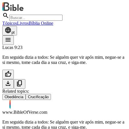
search
Tópicos
Livros
Bíblia Online
language
pt
menu
Lucas 9:23
Em seguida dizia a todos: Se alguém quer vir após mim, negue-se a
si mesmo, tome cada dia a sua cruz, e siga-me.
thumb_up
download
content_copy
Related topics:
Obediência
Crucificação
www.BibleOfVerse.com
Em seguida dizia a todos: Se alguém quer vir após mim, negue-se a
si mesmo, tome cada dia a sua cruz, e siga-me.