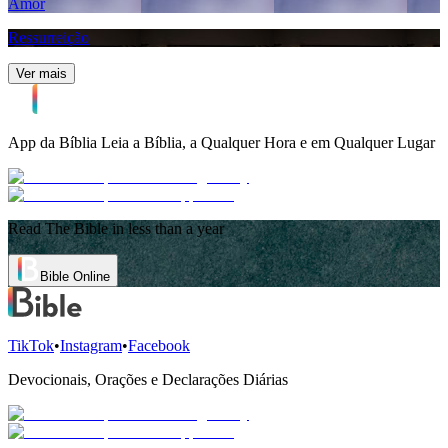
Amor
Ressurreição
Ver mais
App da Bíblia
Leia a Bíblia, a Qualquer Hora e em Qualquer Lugar
Read The Bible in less than a year
Bible Online
TikTok
•
Instagram
•
Facebook
Devocionais, Orações e Declarações Diárias