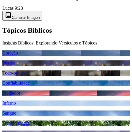
Lucas 9:23
image
Cambiar Imagen
Tópicos Bíblicos
Insights Bíblicos: Explorando Versículos e Tópicos
Coração
Páscoa
Todo-poderoso
Confiabilidade
Mediador
Inferno
Sangue
Transformação