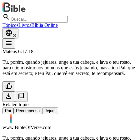
search
Tópicos
Livros
Bíblia Online
language
pt
menu
Mateus 6:17-18
Tu, porém, quando jejuares, unge a tua cabeça, e lava o teu rosto,
para não mostrar aos homens que estás jejuando, mas a teu Pai, que
está em secreto; e teu Pai, que vê em secreto, te recompensará.
thumb_up
download
content_copy
Related topics:
Pai
Recompensa
Jejum
www.BibleOfVerse.com
Tu, porém, quando jejuares, unge a tua cabeça, e lava o teu rosto,