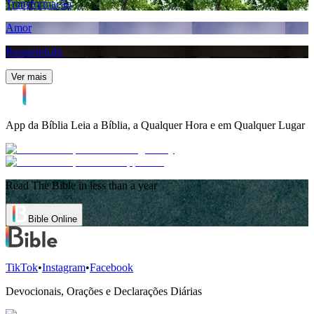
Transformação
Amor
Ressurreição
Ver mais
App da Bíblia
Leia a Bíblia, a Qualquer Hora e em Qualquer Lugar
Read The Bible in less than a year
Bible Online
TikTok
•
Instagram
•
Facebook
Devocionais, Orações e Declarações Diárias