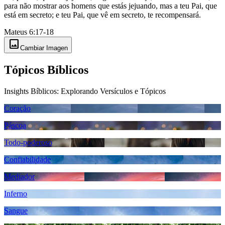
para não mostrar aos homens que estás jejuando, mas a teu Pai, que
está em secreto; e teu Pai, que vê em secreto, te recompensará.
Mateus 6:17-18
image
Cambiar Imagen
Tópicos Bíblicos
Insights Bíblicos: Explorando Versículos e Tópicos
Coração
Páscoa
Todo-poderoso
Confiabilidade
Mediador
Inferno
Sangue