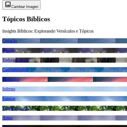
image
Cambiar Imagen
Tópicos Bíblicos
Insights Bíblicos: Explorando Versículos e Tópicos
Coração
Páscoa
Todo-poderoso
Confiabilidade
Mediador
Inferno
Sangue
Transformação
Amor