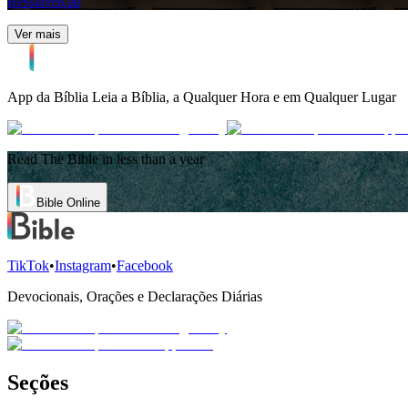
Ressurreição
Ver mais
App da Bíblia
Leia a Bíblia, a Qualquer Hora e em Qualquer Lugar
Read The Bible in less than a year
Bible Online
TikTok
•
Instagram
•
Facebook
Devocionais, Orações e Declarações Diárias
Seções