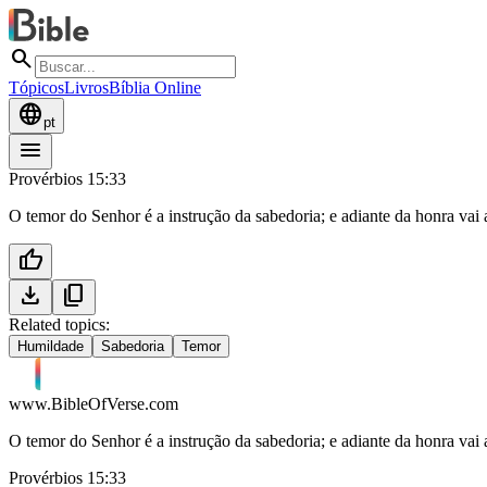
search
Tópicos
Livros
Bíblia Online
language
pt
menu
Provérbios 15:33
O temor do Senhor é a instrução da sabedoria; e adiante da honra vai
thumb_up
download
content_copy
Related topics:
Humildade
Sabedoria
Temor
www.BibleOfVerse.com
O temor do Senhor é a instrução da sabedoria; e adiante da honra vai
Provérbios 15:33