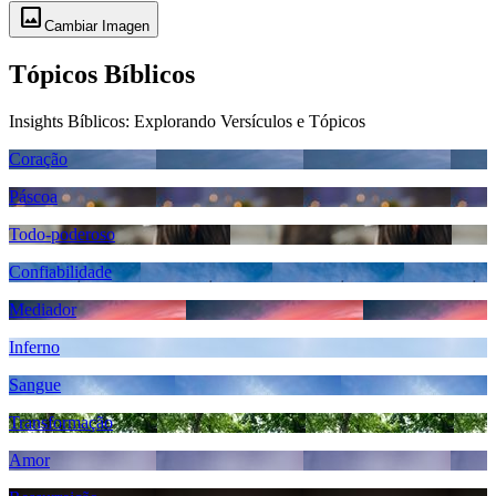
image
Cambiar Imagen
Tópicos Bíblicos
Insights Bíblicos: Explorando Versículos e Tópicos
Coração
Páscoa
Todo-poderoso
Confiabilidade
Mediador
Inferno
Sangue
Transformação
Amor