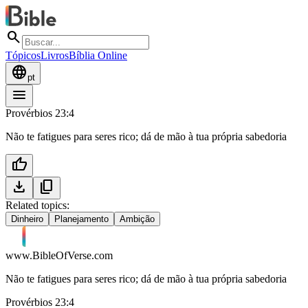
search
Tópicos
Livros
Bíblia Online
language
pt
menu
Provérbios 23:4
Não te fatigues para seres rico; dá de mão à tua própria sabedoria
thumb_up
download
content_copy
Related topics:
Dinheiro
Planejamento
Ambição
www.BibleOfVerse.com
Não te fatigues para seres rico; dá de mão à tua própria sabedoria
Provérbios 23:4