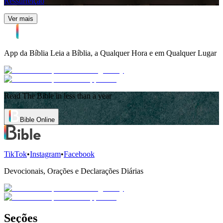
Ressurreição
Ver mais
App da Bíblia
Leia a Bíblia, a Qualquer Hora e em Qualquer Lugar
Read The Bible in less than a year
Bible Online
TikTok
•
Instagram
•
Facebook
Devocionais, Orações e Declarações Diárias
Seções