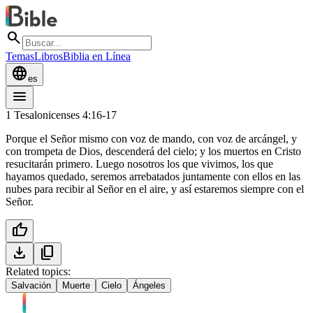
search
Temas
Libros
Biblia en Línea
language
es
menu
1 Tesalonicenses 4:16-17
Porque el Señor mismo con voz de mando, con voz de arcángel, y
con trompeta de Dios, descenderá del cielo; y los muertos en Cristo
resucitarán primero. Luego nosotros los que vivimos, los que
hayamos quedado, seremos arrebatados juntamente con ellos en las
nubes para recibir al Señor en el aire, y así estaremos siempre con el
Señor.
thumb_up
download
content_copy
Related topics:
Salvación
Muerte
Cielo
Ángeles