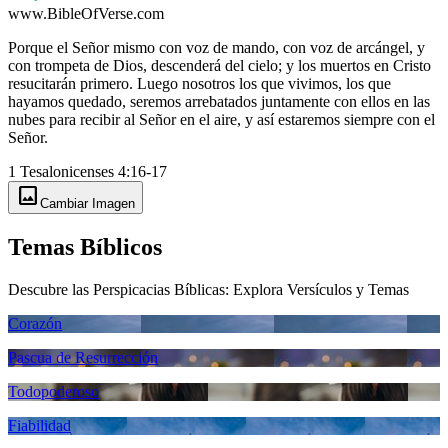
www.BibleOfVerse.com
Porque el Señor mismo con voz de mando, con voz de arcángel, y
con trompeta de Dios, descenderá del cielo; y los muertos en Cristo
resucitarán primero. Luego nosotros los que vivimos, los que
hayamos quedado, seremos arrebatados juntamente con ellos en las
nubes para recibir al Señor en el aire, y así estaremos siempre con el
Señor.
1 Tesalonicenses 4:16-17
image
Cambiar Imagen
Temas Bíblicos
Descubre las Perspicacias Bíblicas: Explora Versículos y Temas
Corazón
Pascua de Resurrección
Todopoderoso
Fiabilidad