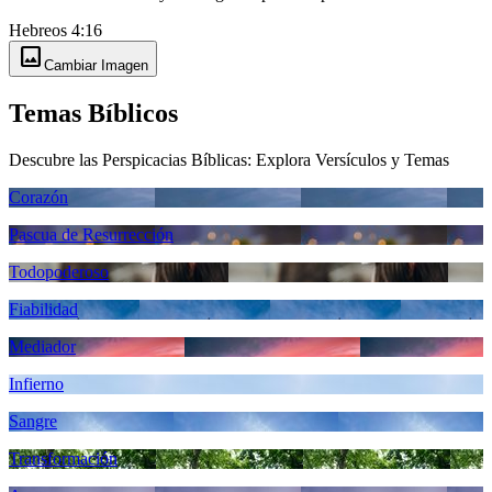
Hebreos 4:16
image
Cambiar Imagen
Temas Bíblicos
Descubre las Perspicacias Bíblicas: Explora Versículos y Temas
Corazón
Pascua de Resurrección
Todopoderoso
Fiabilidad
Mediador
Infierno
Sangre
Transformación