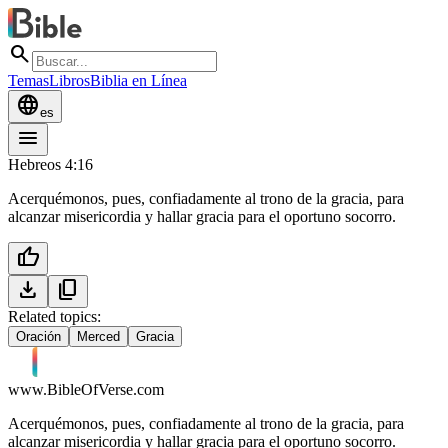
search
Temas
Libros
Biblia en Línea
language
es
menu
Hebreos 4:16
Acerquémonos, pues, confiadamente al trono de la gracia, para
alcanzar misericordia y hallar gracia para el oportuno socorro.
thumb_up
download
content_copy
Related topics:
Oración
Merced
Gracia
www.BibleOfVerse.com
Acerquémonos, pues, confiadamente al trono de la gracia, para
alcanzar misericordia y hallar gracia para el oportuno socorro.