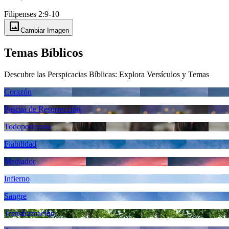
Filipenses 2:9-10
image
Cambiar Imagen
Temas Bíblicos
Descubre las Perspicacias Bíblicas: Explora Versículos y Temas
Corazón
Pascua de Resurrección
Todopoderoso
Fiabilidad
Mediador
Infierno
Sangre
Transformación