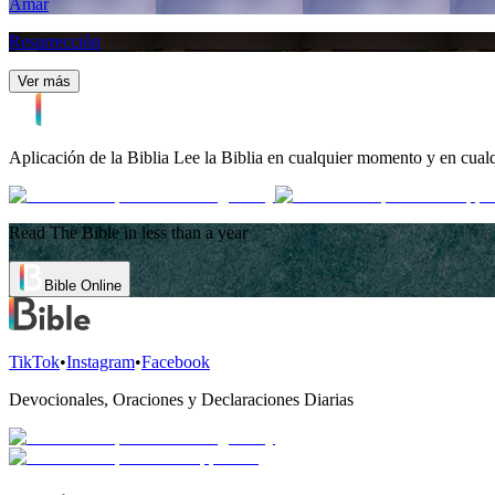
Amar
Resurrección
Ver más
Aplicación de la Biblia
Lee la Biblia en cualquier momento y en cualq
Read The Bible in less than a year
Bible Online
TikTok
•
Instagram
•
Facebook
Devocionales, Oraciones y Declaraciones Diarias