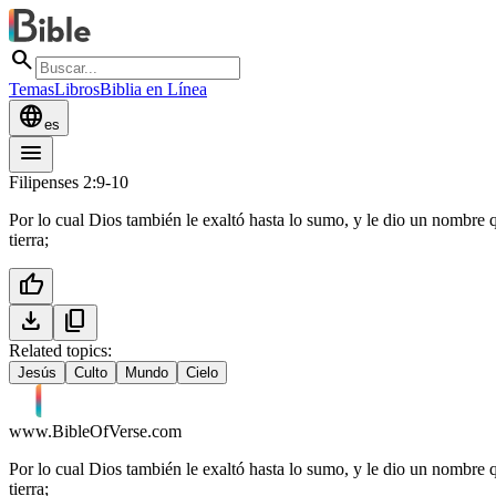
search
Temas
Libros
Biblia en Línea
language
es
menu
Filipenses 2:9-10
Por lo cual Dios también le exaltó hasta lo sumo, y le dio un nombre qu
tierra;
thumb_up
download
content_copy
Related topics:
Jesús
Culto
Mundo
Cielo
www.BibleOfVerse.com
Por lo cual Dios también le exaltó hasta lo sumo, y le dio un nombre qu
tierra;