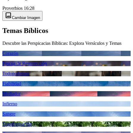
Proverbios 16:28
image
Cambiar Imagen
Temas Bíblicos
Descubre las Perspicacias Bíblicas: Explora Versículos y Temas
Corazón
Pascua de Resurrección
Todopoderoso
Fiabilidad
Mediador
Infierno
Sangre
Transformación