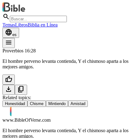
search
Temas
Libros
Biblia en Línea
language
es
menu
Proverbios 16:28
El hombre perverso levanta contienda, Y el chismoso aparta a los
mejores amigos.
thumb_up
download
content_copy
Related topics:
Honestidad
Chisme
Mintiendo
Amistad
www.BibleOfVerse.com
El hombre perverso levanta contienda, Y el chismoso aparta a los
mejores amigos.