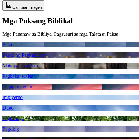
image
Cambiar Imagen
Mga Paksang Biblikal
Mga Pananaw sa Bibliya: Pagsusuri sa mga Talata at Paksa
Puso
Pasko ng Pagkabuhay
Makapangyarihan
Pagkakatiwalaan
Tagapamagitan
Impiyerno
Dugo
Pagbabago
Pag-ibig