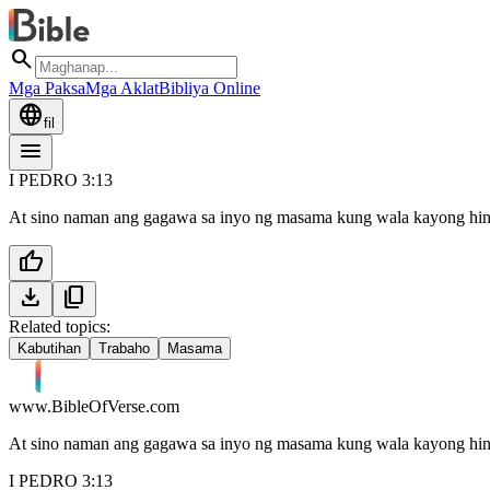
search
Mga Paksa
Mga Aklat
Bibliya Online
language
fil
menu
I PEDRO 3:13
At sino naman ang gagawa sa inyo ng masama kung wala kayong hi
thumb_up
download
content_copy
Related topics:
Kabutihan
Trabaho
Masama
www.BibleOfVerse.com
At sino naman ang gagawa sa inyo ng masama kung wala kayong hi
I PEDRO 3:13