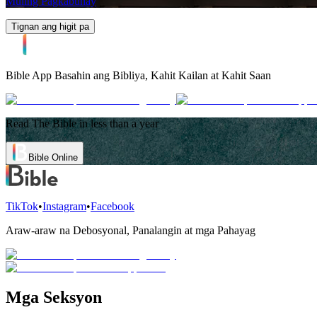
Muling Pagkabuhay
Tignan ang higit pa
Bible App
Basahin ang Bibliya, Kahit Kailan at Kahit Saan
Read The Bible in less than a year
Bible Online
TikTok
•
Instagram
•
Facebook
Araw-araw na Debosyonal, Panalangin at mga Pahayag
Mga Seksyon