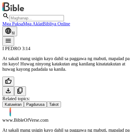
search
Mga Paksa
Mga Aklat
Bibliya Online
language
fil
menu
I PEDRO 3:14
At sakali mang usigin kayo dahil sa paggawa ng mabuti, mapalad pa
rin kayo! Huwag ninyong katakutan ang kanilang kinatatakutan at
huwag kayong padadala sa kanila.
thumb_up
download
content_copy
Related topics:
Katuwiran
Pagdurusa
Takot
www.BibleOfVerse.com
At sakali mang usigin kayo dahil sa paggawa ng mabuti, mapalad pa