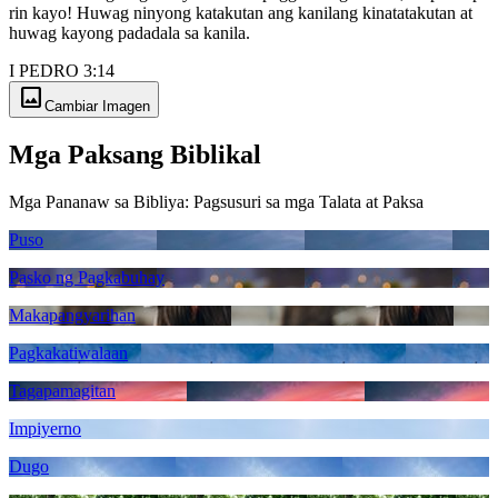
rin kayo! Huwag ninyong katakutan ang kanilang kinatatakutan at
huwag kayong padadala sa kanila.
I PEDRO 3:14
image
Cambiar Imagen
Mga Paksang Biblikal
Mga Pananaw sa Bibliya: Pagsusuri sa mga Talata at Paksa
Puso
Pasko ng Pagkabuhay
Makapangyarihan
Pagkakatiwalaan
Tagapamagitan
Impiyerno
Dugo