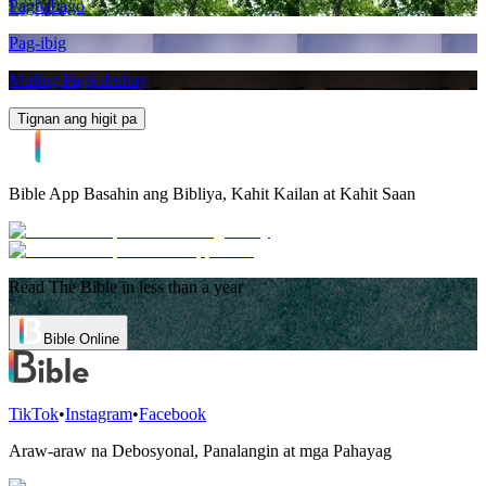
Pagbabago
Pag-ibig
Muling Pagkabuhay
Tignan ang higit pa
Bible App
Basahin ang Bibliya, Kahit Kailan at Kahit Saan
Read The Bible in less than a year
Bible Online
TikTok
•
Instagram
•
Facebook
Araw-araw na Debosyonal, Panalangin at mga Pahayag