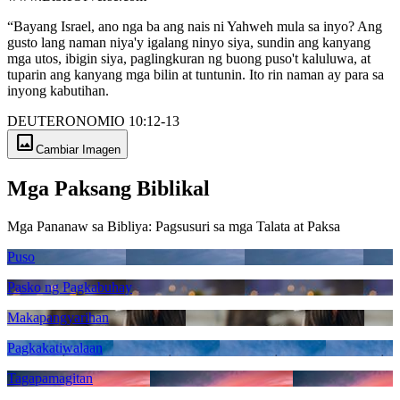
“Bayang Israel, ano nga ba ang nais ni Yahweh mula sa inyo? Ang
gusto lang naman niya'y igalang ninyo siya, sundin ang kanyang
mga utos, ibigin siya, paglingkuran ng buong puso't kaluluwa, at
tuparin ang kanyang mga bilin at tuntunin. Ito rin naman ay para sa
inyong kabutihan.
DEUTERONOMIO 10:12-13
image
Cambiar Imagen
Mga Paksang Biblikal
Mga Pananaw sa Bibliya: Pagsusuri sa mga Talata at Paksa
Puso
Pasko ng Pagkabuhay
Makapangyarihan
Pagkakatiwalaan
Tagapamagitan