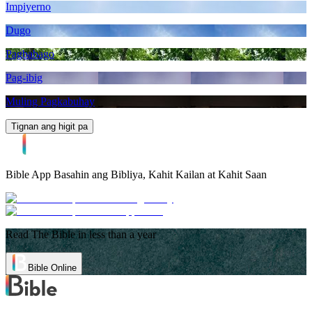
Impiyerno
Dugo
Pagbabago
Pag-ibig
Muling Pagkabuhay
Tignan ang higit pa
Bible App
Basahin ang Bibliya, Kahit Kailan at Kahit Saan
Read The Bible in less than a year
Bible Online