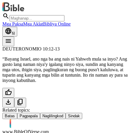
search
Mga Paksa
Mga Aklat
Bibliya Online
language
fil
menu
DEUTERONOMIO 10:12-13
“Bayang Israel, ano nga ba ang nais ni Yahweh mula sa inyo? Ang
gusto lang naman niya'y igalang ninyo siya, sundin ang kanyang
mga utos, ibigin siya, paglingkuran ng buong puso't kaluluwa, at
tuparin ang kanyang mga bilin at tuntunin. Ito rin naman ay para sa
inyong kabutihan.
thumb_up
download
content_copy
Related topics:
Batas
Pagpapala
Naglilingkod
Sindak
www.BibleOfVerse.com