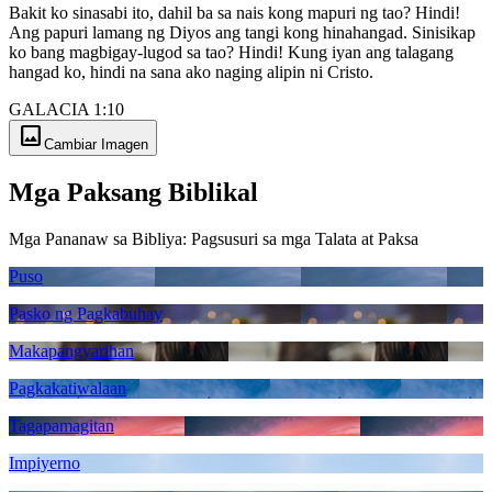
Bakit ko sinasabi ito, dahil ba sa nais kong mapuri ng tao? Hindi!
Ang papuri lamang ng Diyos ang tangi kong hinahangad. Sinisikap
ko bang magbigay-lugod sa tao? Hindi! Kung iyan ang talagang
hangad ko, hindi na sana ako naging alipin ni Cristo.
GALACIA 1:10
image
Cambiar Imagen
Mga Paksang Biblikal
Mga Pananaw sa Bibliya: Pagsusuri sa mga Talata at Paksa
Puso
Pasko ng Pagkabuhay
Makapangyarihan
Pagkakatiwalaan
Tagapamagitan
Impiyerno