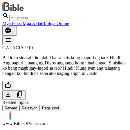
search
Mga Paksa
Mga Aklat
Bibliya Online
language
fil
menu
GALACIA 1:10
Bakit ko sinasabi ito, dahil ba sa nais kong mapuri ng tao? Hindi!
Ang papuri lamang ng Diyos ang tangi kong hinahangad. Sinisikap
ko bang magbigay-lugod sa tao? Hindi! Kung iyan ang talagang
hangad ko, hindi na sana ako naging alipin ni Cristo.
thumb_up
download
content_copy
Related topics:
Reward
Relasyon
Pagsunod
www.BibleOfVerse.com