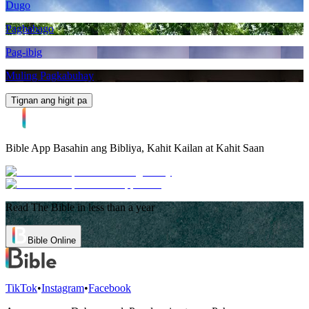
Dugo
Pagbabago
Pag-ibig
Muling Pagkabuhay
Tignan ang higit pa
Bible App
Basahin ang Bibliya, Kahit Kailan at Kahit Saan
Read The Bible in less than a year
Bible Online
TikTok
•
Instagram
•
Facebook