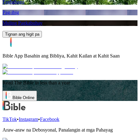
Pagbabago
Pag-ibig
Muling Pagkabuhay
Tignan ang higit pa
Bible App
Basahin ang Bibliya, Kahit Kailan at Kahit Saan
Read The Bible in less than a year
Bible Online
TikTok
•
Instagram
•
Facebook
Araw-araw na Debosyonal, Panalangin at mga Pahayag