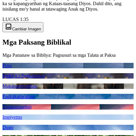
ka sa kapangyarihan ng Kataas-taasang Diyos. Dahil dito, ang
isisilang mo'y banal at tatawaging Anak ng Diyos.
LUCAS 1:35
image
Cambiar Imagen
Mga Paksang Biblikal
Mga Pananaw sa Bibliya: Pagsusuri sa mga Talata at Paksa
Puso
Pasko ng Pagkabuhay
Makapangyarihan
Pagkakatiwalaan
Tagapamagitan
Impiyerno
Dugo