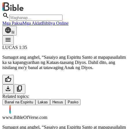
search
Mga Paksa
Mga Aklat
Bibliya Online
language
fil
menu
LUCAS 1:35
Sumagot ang anghel, “Sasaiyo ang Espiritu Santo at mapapasailalim
ka sa kapangyarihan ng Kataas-taasang Diyos. Dahil dito, ang
isisilang mo'y banal at tatawaging Anak ng Diyos.
thumb_up
download
content_copy
Related topics:
Banal na Espiritu
Lakas
Hesus
Pasko
www.BibleOfVerse.com
Sumagot ang anghel, “Sasaiyo ang Espiritu Santo at mapapasailalim