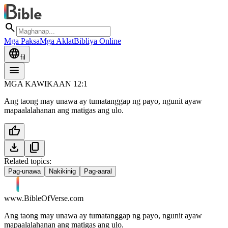
search
Mga Paksa
Mga Aklat
Bibliya Online
language
fil
menu
MGA KAWIKAAN 12:1
Ang taong may unawa ay tumatanggap ng payo, ngunit ayaw
mapaalalahanan ang matigas ang ulo.
thumb_up
download
content_copy
Related topics:
Pag-unawa
Nakikinig
Pag-aaral
www.BibleOfVerse.com
Ang taong may unawa ay tumatanggap ng payo, ngunit ayaw
mapaalalahanan ang matigas ang ulo.