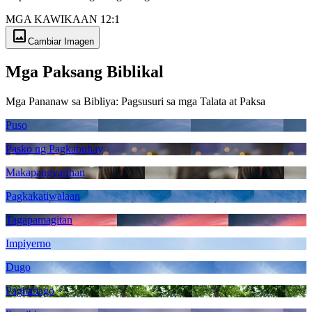
MGA KAWIKAAN 12:1
image
Cambiar Imagen
Mga Paksang Biblikal
Mga Pananaw sa Bibliya: Pagsusuri sa mga Talata at Paksa
Puso
Pasko ng Pagkabuhay
Makapangyarihan
Pagkakatiwalaan
Tagapamagitan
Impiyerno
Dugo
Pagbabago