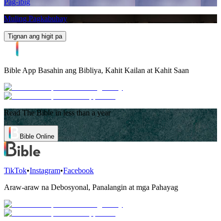
Pag-ibig
Muling Pagkabuhay
Tignan ang higit pa
Bible App
Basahin ang Bibliya, Kahit Kailan at Kahit Saan
Read The Bible in less than a year
Bible Online
TikTok
•
Instagram
•
Facebook
Araw-araw na Debosyonal, Panalangin at mga Pahayag