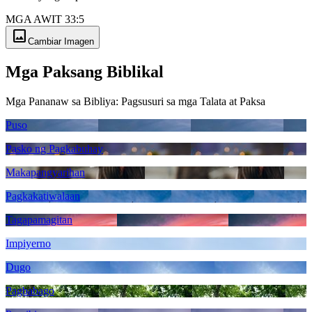
MGA AWIT 33:5
image
Cambiar Imagen
Mga Paksang Biblikal
Mga Pananaw sa Bibliya: Pagsusuri sa mga Talata at Paksa
Puso
Pasko ng Pagkabuhay
Makapangyarihan
Pagkakatiwalaan
Tagapamagitan
Impiyerno
Dugo
Pagbabago