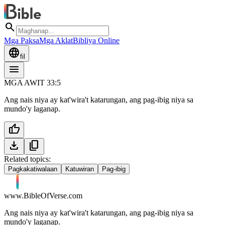
search
Mga Paksa
Mga Aklat
Bibliya Online
language
fil
menu
MGA AWIT 33:5
Ang nais niya ay kat'wira't katarungan, ang pag-ibig niya sa
mundo'y laganap.
thumb_up
download
content_copy
Related topics:
Pagkakatiwalaan
Katuwiran
Pag-ibig
www.BibleOfVerse.com
Ang nais niya ay kat'wira't katarungan, ang pag-ibig niya sa
mundo'y laganap.