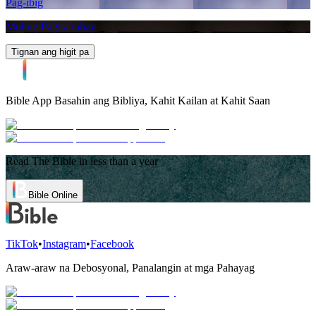
Pag-ibig
Muling Pagkabuhay
Tignan ang higit pa
Bible App
Basahin ang Bibliya, Kahit Kailan at Kahit Saan
Read The Bible in less than a year
Bible Online
TikTok
•
Instagram
•
Facebook
Araw-araw na Debosyonal, Panalangin at mga Pahayag