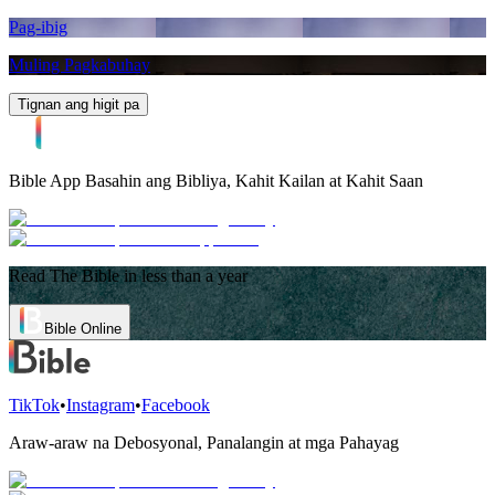
Pag-ibig
Muling Pagkabuhay
Tignan ang higit pa
Bible App
Basahin ang Bibliya, Kahit Kailan at Kahit Saan
Read The Bible in less than a year
Bible Online
TikTok
•
Instagram
•
Facebook
Araw-araw na Debosyonal, Panalangin at mga Pahayag