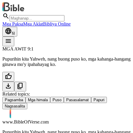
search
Mga Paksa
Mga Aklat
Bibliya Online
language
fil
menu
MGA AWIT 9:1
Pupurihin kita Yahweh, nang buong puso ko, mga kahanga-hangang
ginawa mo'y ipahahayag ko.
thumb_up
download
content_copy
Related topics:
Pagsamba
Mga himala
Puso
Pasasalamat
Papuri
Nagsasalita
www.BibleOfVerse.com
Pupurihin kita Yahweh, nang buong puso ko, mga kahanga-hangang