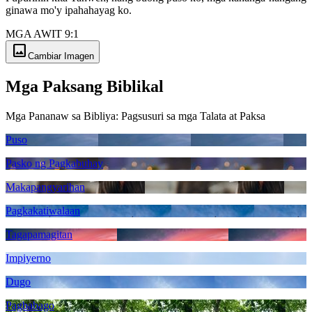
ginawa mo'y ipahahayag ko.
MGA AWIT 9:1
image
Cambiar Imagen
Mga Paksang Biblikal
Mga Pananaw sa Bibliya: Pagsusuri sa mga Talata at Paksa
Puso
Pasko ng Pagkabuhay
Makapangyarihan
Pagkakatiwalaan
Tagapamagitan
Impiyerno
Dugo
Pagbabago