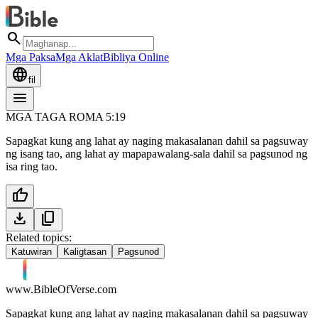
search
Mga Paksa
Mga Aklat
Bibliya Online
language
fil
menu
MGA TAGA ROMA 5:19
Sapagkat kung ang lahat ay naging makasalanan dahil sa pagsuway
ng isang tao, ang lahat ay mapapawalang-sala dahil sa pagsunod ng
isa ring tao.
thumb_up
download
content_copy
Related topics:
Katuwiran
Kaligtasan
Pagsunod
www.BibleOfVerse.com
Sapagkat kung ang lahat ay naging makasalanan dahil sa pagsuway