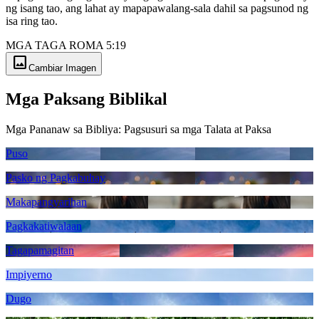
ng isang tao, ang lahat ay mapapawalang-sala dahil sa pagsunod ng
isa ring tao.
MGA TAGA ROMA 5:19
image
Cambiar Imagen
Mga Paksang Biblikal
Mga Pananaw sa Bibliya: Pagsusuri sa mga Talata at Paksa
Puso
Pasko ng Pagkabuhay
Makapangyarihan
Pagkakatiwalaan
Tagapamagitan
Impiyerno
Dugo