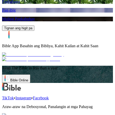
Pagbabago
Pag-ibig
Muling Pagkabuhay
Tignan ang higit pa
Bible App
Basahin ang Bibliya, Kahit Kailan at Kahit Saan
Read The Bible in less than a year
Bible Online
TikTok
•
Instagram
•
Facebook
Araw-araw na Debosyonal, Panalangin at mga Pahayag