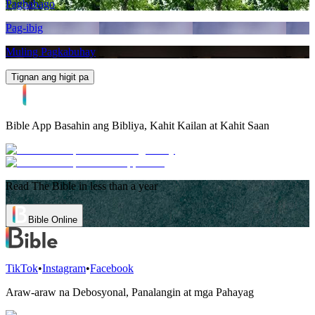
Pagbabago
Pag-ibig
Muling Pagkabuhay
Tignan ang higit pa
Bible App
Basahin ang Bibliya, Kahit Kailan at Kahit Saan
Read The Bible in less than a year
Bible Online
TikTok
•
Instagram
•
Facebook
Araw-araw na Debosyonal, Panalangin at mga Pahayag