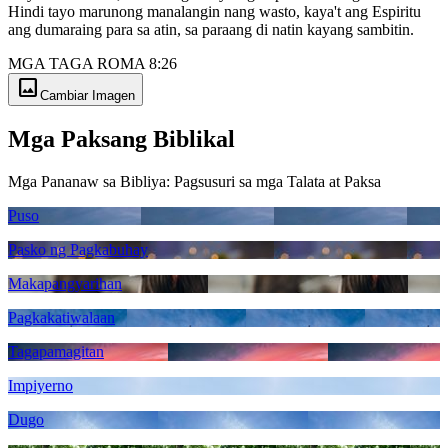
Hindi tayo marunong manalangin nang wasto, kaya't ang Espiritu
ang dumaraing para sa atin, sa paraang di natin kayang sambitin.
MGA TAGA ROMA 8:26
image
Cambiar Imagen
Mga Paksang Biblikal
Mga Pananaw sa Bibliya: Pagsusuri sa mga Talata at Paksa
Puso
Pasko ng Pagkabuhay
Makapangyarihan
Pagkakatiwalaan
Tagapamagitan
Impiyerno
Dugo