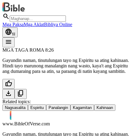
search
Mga Paksa
Mga Aklat
Bibliya Online
language
fil
menu
MGA TAGA ROMA 8:26
Gayundin naman, tinutulungan tayo ng Espiritu sa ating kahinaan.
Hindi tayo marunong manalangin nang wasto, kaya't ang Espiritu
ang dumaraing para sa atin, sa paraang di natin kayang sambitin.
thumb_up
download
content_copy
Related topics:
Nagsasalita
Espiritu
Panalangin
Kagamitan
Kahinaan
www.BibleOfVerse.com
Gayundin naman, tinutulungan tayo ng Espiritu sa ating kahinaan.