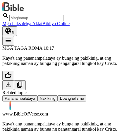
search
Mga Paksa
Mga Aklat
Bibliya Online
language
fil
menu
MGA TAGA ROMA 10:17
Kaya't ang pananampalataya ay bunga ng pakikinig, at ang
pakikinig naman ay bunga ng pangangaral tungkol kay Cristo.
thumb_up
download
content_copy
Related topics:
Pananampalataya
Nakikinig
Ebanghelismo
www.BibleOfVerse.com
Kaya't ang pananampalataya ay bunga ng pakikinig, at ang
pakikinig naman ay bunga ng pangangaral tungkol kay Cristo.