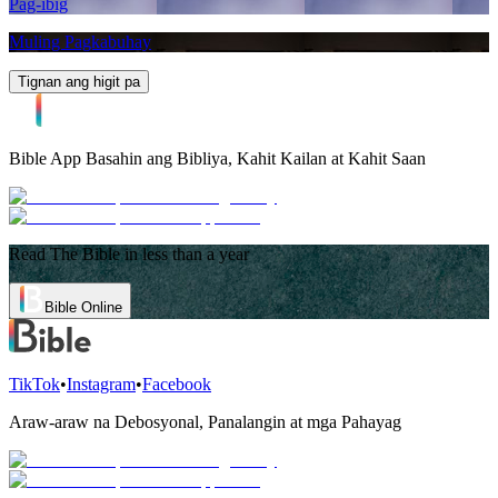
Pag-ibig
Muling Pagkabuhay
Tignan ang higit pa
Bible App
Basahin ang Bibliya, Kahit Kailan at Kahit Saan
Read The Bible in less than a year
Bible Online
TikTok
•
Instagram
•
Facebook
Araw-araw na Debosyonal, Panalangin at mga Pahayag