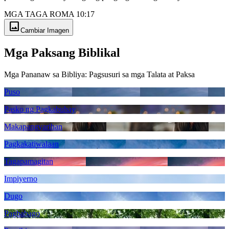
MGA TAGA ROMA 10:17
image
Cambiar Imagen
Mga Paksang Biblikal
Mga Pananaw sa Bibliya: Pagsusuri sa mga Talata at Paksa
Puso
Pasko ng Pagkabuhay
Makapangyarihan
Pagkakatiwalaan
Tagapamagitan
Impiyerno
Dugo
Pagbabago