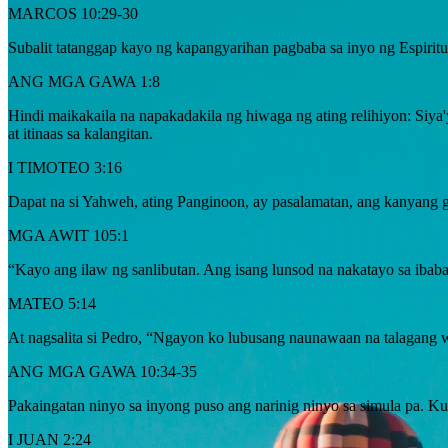
MARCOS 10:29-30
Subalit tatanggap kayo ng kapangyarihan pagbaba sa inyo ng Espiritu
ANG MGA GAWA 1:8
Hindi maikakaila na napakadakila ng hiwaga ng ating relihiyon: Siya
at itinaas sa kalangitan.
I TIMOTEO 3:16
Dapat na si Yahweh, ating Panginoon, ay pasalamatan, ang kanyang g
MGA AWIT 105:1
“Kayo ang ilaw ng sanlibutan. Ang isang lunsod na nakatayo sa ibaba
MATEO 5:14
At nagsalita si Pedro, “Ngayon ko lubusang naunawaan na talagang 
ANG MGA GAWA 10:34-35
Pakaingatan ninyo sa inyong puso ang narinig ninyo sa simula pa. Ku
I JUAN 2:24