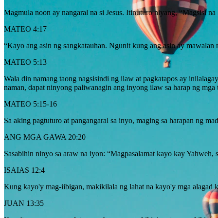
Magmula noon ay nangaral na si Jesus. Itinuturo niyang, “Magsisi na
MATEO 4:17
“Kayo ang asin ng sangkatauhan. Ngunit kung ang asin ay mawalan na
MATEO 5:13
Wala din namang taong nagsisindi ng ilaw at pagkatapos ay inilalagay
naman, dapat ninyong paliwanagin ang inyong ilaw sa harap ng mga 
MATEO 5:15-16
Sa aking pagtuturo at pangangaral sa inyo, maging sa harapan ng ma
ANG MGA GAWA 20:20
Sasabihin ninyo sa araw na iyon: “Magpasalamat kayo kay Yahweh, 
ISAIAS 12:4
Kung kayo'y mag-iibigan, makikilala ng lahat na kayo'y mga alagad 
JUAN 13:35