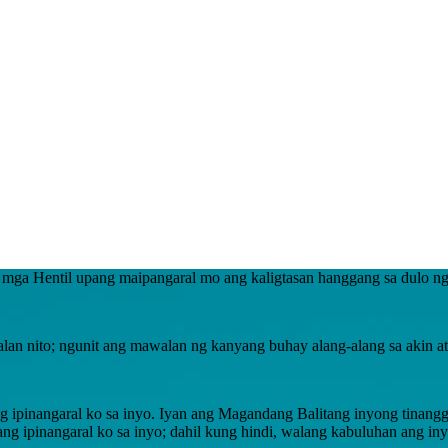
a mga Hentil upang maipangaral mo ang kaligtasan hanggang sa dulo ng
n nito; ngunit ang mawalan ng kanyang buhay alang-alang sa akin at
g ipinangaral ko sa inyo. Iyan ang Magandang Balitang inyong tinangg
ng ipinangaral ko sa inyo; dahil kung hindi, walang kabuluhan ang i