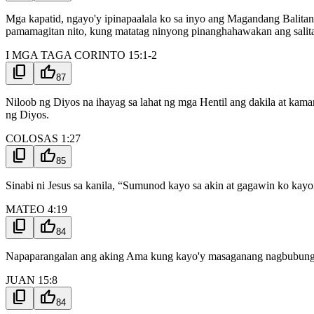
Mga kapatid, ngayo'y ipinapaalala ko sa inyo ang Magandang Balitan
pamamagitan nito, kung matatag ninyong pinanghahawakan ang salita
I MGA TAGA CORINTO 15:1-2
content_copy
thumb_up
87
Niloob ng Diyos na ihayag sa lahat ng mga Hentil ang dakila at kama
ng Diyos.
COLOSAS 1:27
content_copy
thumb_up
85
Sinabi ni Jesus sa kanila, “Sumunod kayo sa akin at gagawin ko ka
MATEO 4:19
content_copy
thumb_up
84
Napaparangalan ang aking Ama kung kayo'y masaganang nagbubunga
JUAN 15:8
content_copy
thumb_up
84