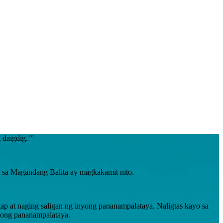
 daigdig.’”
 sa Magandang Balita ay magkakamit nito.
ap at naging saligan ng inyong pananampalataya. Naligtas kayo sa
nyong pananampalataya.