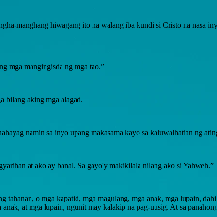
ngha-manghang hiwagang ito na walang iba kundi si Cristo na nasa iny
yong mga mangingisda ng mga tao.”
 bilang aking mga alagad.
ahayag namin sa inyo upang makasama kayo sa kaluwalhatian ng ating
yarihan at ako ay banal. Sa gayo'y makikilala nilang ako si Yahweh.”
 tahanan, o mga kapatid, mga magulang, mga anak, mga lupain, dahil s
a anak, at mga lupain, ngunit may kalakip na pag-uusig. At sa panaho