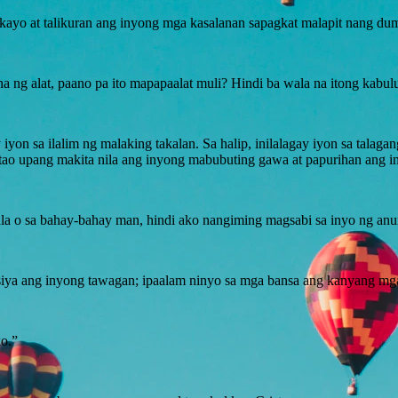
 kayo at talikuran ang inyong mga kasalanan sapagkat malapit nang dum
 ng alat, paano pa ito mapapaalat muli? Hindi ba wala na itong kabul
 iyon sa ilalim ng malaking takalan. Sa halip, inilalagay iyon sa tal
tao upang makita nila ang inyong mabubuting gawa at papurihan ang i
dla o sa bahay-bahay man, hindi ako nangiming magsabi sa inyo ng an
siya ang inyong tawagan; ipaalam ninyo sa mga bansa ang kanyang mg
ko.”