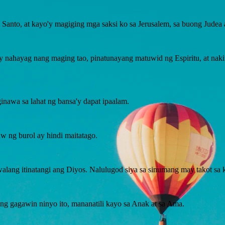
 Santo, at kayo'y magiging mga saksi ko sa Jerusalem, sa buong Judea a
'y nahayag nang maging tao, pinatunayang matuwid ng Espiritu, at nakit
inawa sa lahat ng bansa'y dapat ipaalam.
w ng burol ay hindi maitatago.
walang itinatangi ang Diyos. Nalulugod siya sa sinumang may takot sa
ng gagawin ninyo ito, mananatili kayo sa Anak at sa Ama.