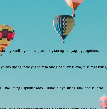
sin ang kanilang loob sa pamamagitan ng matiyagang pagtuturo.
a ako upang ipahayag sa mga bihag na sila'y lalaya, at sa mga bulag
 Anak, at ng Espiritu Santo. Turuan ninyo silang sumunod sa lahat
oong Jesus, ang pagpapahayag ng Magandang Balita tungkol sa