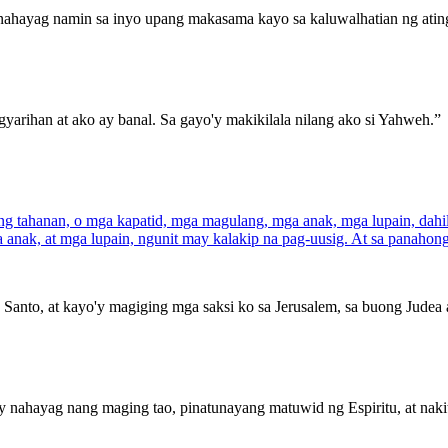
ahayag namin sa inyo upang makasama kayo sa kaluwalhatian ng ating
yarihan at ako ay banal. Sa gayo'y makikilala nilang ako si Yahweh.”
 tahanan, o mga kapatid, mga magulang, mga anak, mga lupain, dahil s
a anak, at mga lupain, ngunit may kalakip na pag-uusig. At sa panaho
 Santo, at kayo'y magiging mga saksi ko sa Jerusalem, sa buong Judea a
'y nahayag nang maging tao, pinatunayang matuwid ng Espiritu, at nakit