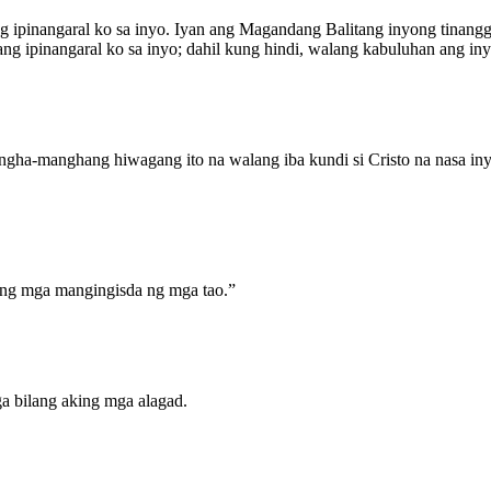
g ipinangaral ko sa inyo. Iyan ang Magandang Balitang inyong tinangg
ng ipinangaral ko sa inyo; dahil kung hindi, walang kabuluhan ang i
ngha-manghang hiwagang ito na walang iba kundi si Cristo na nasa iny
yong mga mangingisda ng mga tao.”
 bilang aking mga alagad.