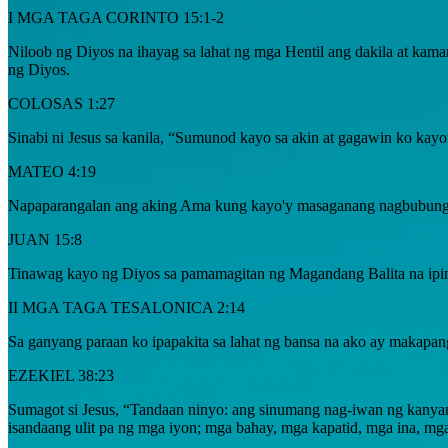
I MGA TAGA CORINTO 15:1-2
Niloob ng Diyos na ihayag sa lahat ng mga Hentil ang dakila at kama
ng Diyos.
COLOSAS 1:27
Sinabi ni Jesus sa kanila, “Sumunod kayo sa akin at gagawin ko ka
MATEO 4:19
Napaparangalan ang aking Ama kung kayo'y masaganang nagbubunga
JUAN 15:8
Tinawag kayo ng Diyos sa pamamagitan ng Magandang Balita na ipin
II MGA TAGA TESALONICA 2:14
Sa ganyang paraan ko ipapakita sa lahat ng bansa na ako ay makapang
EZEKIEL 38:23
Sumagot si Jesus, “Tandaan ninyo: ang sinumang nag-iwan ng kanyang
isandaang ulit pa ng mga iyon; mga bahay, mga kapatid, mga ina, mg