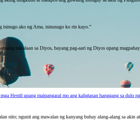
 isinugo ako ng Ama, isinusugo ko rin kayo.”
ang bansang nakalaan sa Diyos, bayang pag-aari ng Diyos upang magpa
n.
a mga Hentil upang maipangaral mo ang kaligtasan hanggang sa dulo ng
n nito; ngunit ang mawalan ng kanyang buhay alang-alang sa akin at