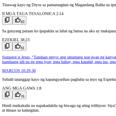
Tinawag kayo ng Diyos sa pamamagitan ng Magandang Balita na ipin
II MGA TAGA TESALONICA 2:14
content_copy
thumb_up
83
Sa ganyang paraan ko ipapakita sa lahat ng bansa na ako ay makapang
EZEKIEL 38:23
content_copy
thumb_up
81
Sumagot si Jesus, “Tandaan ninyo: ang sinumang nag-iwan ng kanyang
isandaang ulit pa ng mga iyon; mga bahay, mga kapatid, mga ina, mg
MARCOS 10:29-30
Subalit tatanggap kayo ng kapangyarihan pagbaba sa inyo ng Espiritu
ANG MGA GAWA 1:8
content_copy
thumb_up
76
Hindi maikakaila na napakadakila ng hiwaga ng ating relihiyon: Siya
at itinaas sa kalangitan.