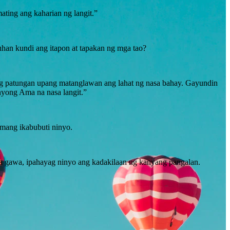
ating ang kaharian ng langit.”
uhan kundi ang itapon at tapakan ng mga tao?
agang patungan upang matanglawan ang lahat ng nasa bahay. Gayundin
nyong Ama na nasa langit.”
umang ikabubuti ninyo.
a gawa, ipahayag ninyo ang kadakilaan ng kanyang pangalan.