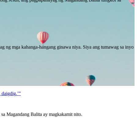
hayag ng mga kahanga-hangang ginawa niya. Siya ang tumawag sa inyo
 daigdig.’”
 sa Magandang Balita ay magkakamit nito.