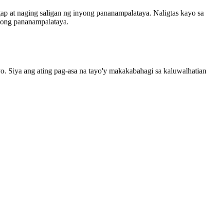
ap at naging saligan ng inyong pananampalataya. Naligtas kayo sa
nyong pananampalataya.
o. Siya ang ating pag-asa na tayo'y makakabahagi sa kaluwalhatian