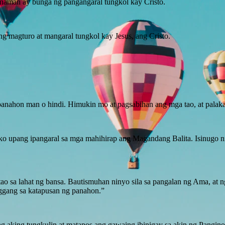
 naman ay bunga ng pangangaral tungkol kay Cristo.
g magturo at mangaral tungkol kay Jesus, ang Cristo.
panahon man o hindi. Himukin mo at pagsabihan ang mga tao, at palaka
o upang ipangaral sa mga mahihirap ang Magandang Balita. Isinugo niy
 sa lahat ng bansa. Bautismuhan ninyo sila sa pangalan ng Ama, at ng
nggang sa katapusan ng panahon.”
g aking tungkulin at matapos ang gawaing ibinigay sa akin ng Pangin