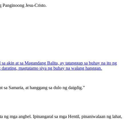
 Panginoong Jesu-Cristo.
a akin at sa Magandang Balita, ay tatanggap sa buhay na ito ng
ng darating, magtatamo siya ng buhay na walang hanggan.
t sa Samaria, at hanggang sa dulo ng daigdig.”
a ng mga anghel. Ipinangaral sa mga Hentil, pinaniwalaan ng lahat,