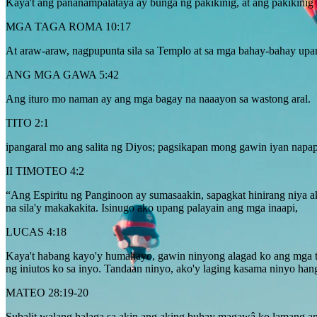
Kaya't ang pananampalataya ay bunga ng pakikinig, at ang pakikinig
MGA TAGA ROMA 10:17
At araw-araw, nagpupunta sila sa Templo at sa mga bahay-bahay upan
ANG MGA GAWA 5:42
Ang ituro mo naman ay ang mga bagay na naaayon sa wastong aral.
TITO 2:1
ipangaral mo ang salita ng Diyos; pagsikapan mong gawin iyan napa
II TIMOTEO 4:2
“Ang Espiritu ng Panginoon ay sumasaakin, sapagkat hinirang niya ak
na sila'y makakakita. Isinugo ako upang palayain ang mga inaapi,
LUCAS 4:18
Kaya't habang kayo'y humahayo, gawin ninyong alagad ko ang mga tao
ng iniutos ko sa inyo. Tandaan ninyo, ako'y laging kasama ninyo ha
MATEO 28:19-20
Subalit walang halaga sa akin ang aking buhay magawâ ko lamang an