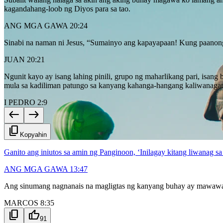
kagandahang-loob ng Diyos para sa tao.
ANG MGA GAWA 20:24
Sinabi na naman ni Jesus, “Sumainyo ang kapayapaan! Kung paanong
JUAN 20:21
Ngunit kayo ay isang lahing pinili, grupo ng maharlikang pari, is
mula sa kadiliman patungo sa kanyang kahanga-hangang kaliwanaga
I PEDRO 2:9
west
east
content_copy
Kopyahin
Ganito ang iniutos sa amin ng Panginoon, ‘Inilagay kitang liwanag s
ANG MGA GAWA 13:47
Ang sinumang nagnanais na magligtas ng kanyang buhay ay mawawala
MARCOS 8:35
content_copy
thumb_up
91