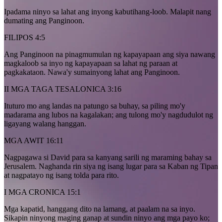
Ipadama ninyo sa lahat ang inyong kabutihang-loob. Malapit nang
dumating ang Panginoon.
FILIPOS 4:5
Ang Panginoon na pinagmumulan ng kapayapaan ang siya nawang
magkaloob sa inyo ng kapayapaan sa lahat ng paraan at
pagkakataon. Nawa'y sumainyong lahat ang Panginoon.
II MGA TAGA TESALONICA 3:16
Ituturo mo ang landas na patungo sa buhay, sa piling mo'y
madarama ang lubos na kagalakan; ang tulong mo'y nagdudulot ng
ligayang walang hanggan.
MGA AWIT 16:11
Nagpagawa si David para sa kanyang sarili ng maraming bahay sa
Jerusalem. Naghanda rin siya ng isang lugar para sa Kaban ng Tipan
at nagpatayo ng isang tolda para rito.
I MGA CRONICA 15:1
Mga kapatid, hanggang dito na lamang, at paalam na sa inyo.
Sikapin ninyong maging ganap at sundin ninyo ang mga payo ko;