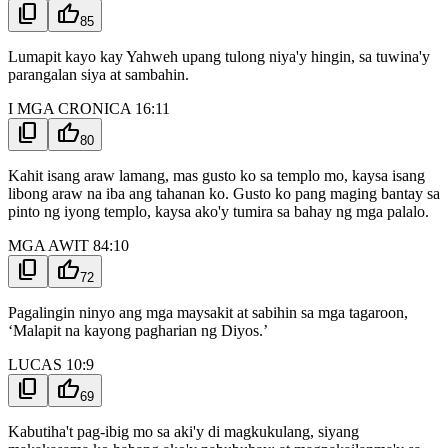
content_copy
thumb_up
85
Lumapit kayo kay Yahweh upang tulong niya'y hingin, sa tuwina'y
parangalan siya at sambahin.
I MGA CRONICA 16:11
content_copy
thumb_up
80
Kahit isang araw lamang, mas gusto ko sa templo mo, kaysa isang
libong araw na iba ang tahanan ko. Gusto ko pang maging bantay sa
pinto ng iyong templo, kaysa ako'y tumira sa bahay ng mga palalo.
MGA AWIT 84:10
content_copy
thumb_up
72
Pagalingin ninyo ang mga maysakit at sabihin sa mga tagaroon,
‘Malapit na kayong pagharian ng Diyos.’
LUCAS 10:9
content_copy
thumb_up
69
Kabutiha't pag-ibig mo sa aki'y di magkukulang, siyang