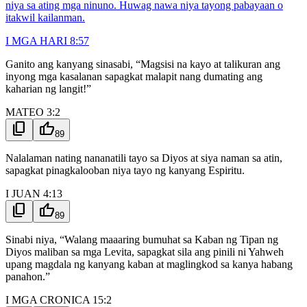
niya sa ating mga ninuno. Huwag nawa niya tayong pabayaan o
itakwil kailanman.
I MGA HARI 8:57
Ganito ang kanyang sinasabi, “Magsisi na kayo at talikuran ang
inyong mga kasalanan sapagkat malapit nang dumating ang
kaharian ng langit!”
MATEO 3:2
content_copy
thumb_up
89
Nalalaman nating nananatili tayo sa Diyos at siya naman sa atin,
sapagkat pinagkalooban niya tayo ng kanyang Espiritu.
I JUAN 4:13
content_copy
thumb_up
89
Sinabi niya, “Walang maaaring bumuhat sa Kaban ng Tipan ng
Diyos maliban sa mga Levita, sapagkat sila ang pinili ni Yahweh
upang magdala ng kanyang kaban at maglingkod sa kanya habang
panahon.”
I MGA CRONICA 15:2