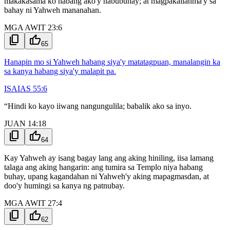
makakasama ko habang ako'y nabubuhay; at magpakailanma'y sa
bahay ni Yahweh mananahan.
MGA AWIT 23:6
content_copy
thumb_up
65
Hanapin mo si Yahweh habang siya'y matatagpuan, manalangin ka
sa kanya habang siya'y malapit pa.
ISAIAS 55:6
“Hindi ko kayo iiwang nangungulila; babalik ako sa inyo.
JUAN 14:18
content_copy
thumb_up
64
Kay Yahweh ay isang bagay lang ang aking hiniling, iisa lamang
talaga ang aking hangarin: ang tumira sa Templo niya habang
buhay, upang kagandahan ni Yahweh'y aking mapagmasdan, at
doo'y humingi sa kanya ng patnubay.
MGA AWIT 27:4
content_copy
thumb_up
62