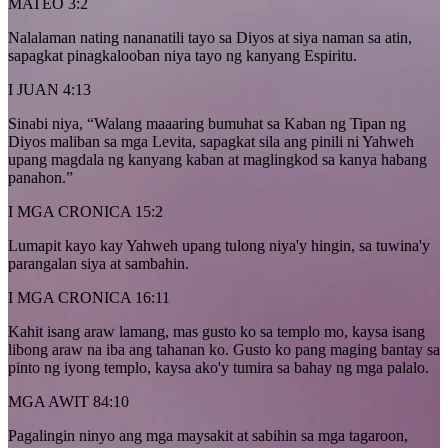
MATEO 3:2
Nalalaman nating nananatili tayo sa Diyos at siya naman sa atin,
sapagkat pinagkalooban niya tayo ng kanyang Espiritu.
I JUAN 4:13
Sinabi niya, “Walang maaaring bumuhat sa Kaban ng Tipan ng
Diyos maliban sa mga Levita, sapagkat sila ang pinili ni Yahweh
upang magdala ng kanyang kaban at maglingkod sa kanya habang
panahon.”
I MGA CRONICA 15:2
Lumapit kayo kay Yahweh upang tulong niya'y hingin, sa tuwina'y
parangalan siya at sambahin.
I MGA CRONICA 16:11
Kahit isang araw lamang, mas gusto ko sa templo mo, kaysa isang
libong araw na iba ang tahanan ko. Gusto ko pang maging bantay sa
pinto ng iyong templo, kaysa ako'y tumira sa bahay ng mga palalo.
MGA AWIT 84:10
Pagalingin ninyo ang mga maysakit at sabihin sa mga tagaroon,