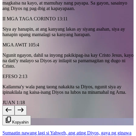
magkaisa na kayo, at mamuhay nang payapa. Sa gayon, sasainyo
ang Diyos ng pag-ibig at kapayapaan.
II MGA TAGA CORINTO 13:11
Siya ay hanapin, at ang kanyang lakas ay siyang asahan, siya ay
hanapin upang mamalagi sa kanyang harapan.
MGA AWIT 105:4
Ngunit ngayon, dahil sa inyong pakikipag-isa kay Cristo Jesus, kayo
na dati'y malayo sa Diyos ay inilapit sa pamamagitan ng dugo ni
Cristo.
EFESO 2:13
Kailanma'y wala pang taong nakakita sa Diyos, ngunit siya ay
ipinakilala ng kaisa-isang Diyos na lubos na minamahal ng Ama.
JUAN 1:18
west
east
content_copy
Kopyahin
Sumaatin nawang lagi si Yahweh, ang ating Diyos, gaya ng ginawa