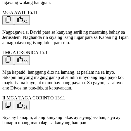
ligayang walang hanggan.
MGA AWIT 16:11
content_copy
thumb_up
34
Nagpagawa si David para sa kanyang sarili ng maraming bahay sa
Jerusalem. Naghanda rin siya ng isang lugar para sa Kaban ng Tipan
at nagpatayo ng isang tolda para rito.
I MGA CRONICA 15:1
content_copy
thumb_up
29
Mga kapatid, hanggang dito na lamang, at paalam na sa inyo.
Sikapin ninyong maging ganap at sundin ninyo ang mga payo ko;
magkaisa na kayo, at mamuhay nang payapa. Sa gayon, sasainyo
ang Diyos ng pag-ibig at kapayapaan.
II MGA TAGA CORINTO 13:11
content_copy
thumb_up
21
Siya ay hanapin, at ang kanyang lakas ay siyang asahan, siya ay
hanapin upang mamalagi sa kanyang harapan.