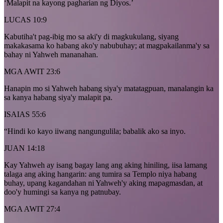
‘Malapit na kayong pagharian ng Diyos.’
LUCAS 10:9
Kabutiha't pag-ibig mo sa aki'y di magkukulang, siyang
makakasama ko habang ako'y nabubuhay; at magpakailanma'y sa
bahay ni Yahweh mananahan.
MGA AWIT 23:6
Hanapin mo si Yahweh habang siya'y matatagpuan, manalangin ka
sa kanya habang siya'y malapit pa.
ISAIAS 55:6
“Hindi ko kayo iiwang nangungulila; babalik ako sa inyo.
JUAN 14:18
Kay Yahweh ay isang bagay lang ang aking hiniling, iisa lamang
talaga ang aking hangarin: ang tumira sa Templo niya habang
buhay, upang kagandahan ni Yahweh'y aking mapagmasdan, at
doo'y humingi sa kanya ng patnubay.
MGA AWIT 27:4