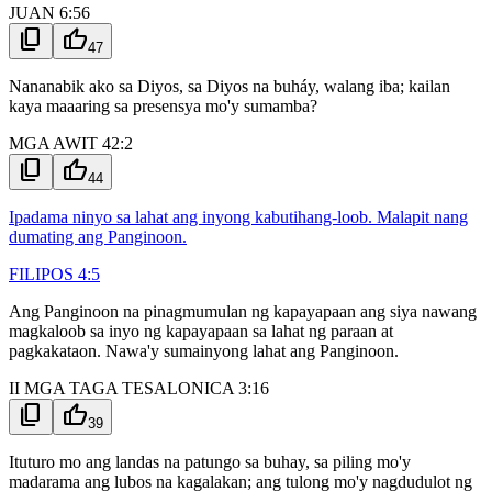
JUAN 6:56
content_copy
thumb_up
47
Nananabik ako sa Diyos, sa Diyos na buháy, walang iba; kailan
kaya maaaring sa presensya mo'y sumamba?
MGA AWIT 42:2
content_copy
thumb_up
44
Ipadama ninyo sa lahat ang inyong kabutihang-loob. Malapit nang
dumating ang Panginoon.
FILIPOS 4:5
Ang Panginoon na pinagmumulan ng kapayapaan ang siya nawang
magkaloob sa inyo ng kapayapaan sa lahat ng paraan at
pagkakataon. Nawa'y sumainyong lahat ang Panginoon.
II MGA TAGA TESALONICA 3:16
content_copy
thumb_up
39
Ituturo mo ang landas na patungo sa buhay, sa piling mo'y
madarama ang lubos na kagalakan; ang tulong mo'y nagdudulot ng