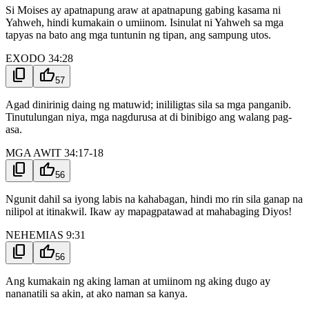
Si Moises ay apatnapung araw at apatnapung gabing kasama ni
Yahweh, hindi kumakain o umiinom. Isinulat ni Yahweh sa mga
tapyas na bato ang mga tuntunin ng tipan, ang sampung utos.
EXODO 34:28
content_copy
thumb_up
57
Agad dinirinig daing ng matuwid; inililigtas sila sa mga panganib.
Tinutulungan niya, mga nagdurusa at di binibigo ang walang pag-
asa.
MGA AWIT 34:17-18
content_copy
thumb_up
56
Ngunit dahil sa iyong labis na kahabagan, hindi mo rin sila ganap na
nilipol at itinakwil. Ikaw ay mapagpatawad at mahabaging Diyos!
NEHEMIAS 9:31
content_copy
thumb_up
56
Ang kumakain ng aking laman at umiinom ng aking dugo ay
nananatili sa akin, at ako naman sa kanya.