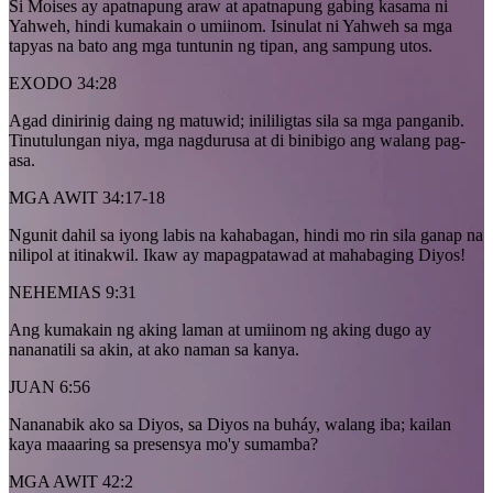
Si Moises ay apatnapung araw at apatnapung gabing kasama ni
Yahweh, hindi kumakain o umiinom. Isinulat ni Yahweh sa mga
tapyas na bato ang mga tuntunin ng tipan, ang sampung utos.
EXODO 34:28
Agad dinirinig daing ng matuwid; inililigtas sila sa mga panganib.
Tinutulungan niya, mga nagdurusa at di binibigo ang walang pag-
asa.
MGA AWIT 34:17-18
Ngunit dahil sa iyong labis na kahabagan, hindi mo rin sila ganap na
nilipol at itinakwil. Ikaw ay mapagpatawad at mahabaging Diyos!
NEHEMIAS 9:31
Ang kumakain ng aking laman at umiinom ng aking dugo ay
nananatili sa akin, at ako naman sa kanya.
JUAN 6:56
Nananabik ako sa Diyos, sa Diyos na buháy, walang iba; kailan
kaya maaaring sa presensya mo'y sumamba?
MGA AWIT 42:2