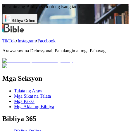
Basahin ang Bibliya sa loob ng isang taon
Bibliya Online
TikTok
•
Instagram
•
Facebook
Araw-araw na Debosyonal, Panalangin at mga Pahayag
Mga Seksyon
Talata ng Araw
Mga Sikat na Talata
Mga Paksa
Mga Aklat ng Bibliya
Bibliya 365