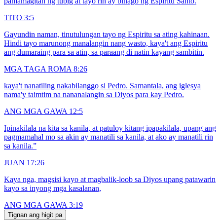
pamamagitan ng tubig at tayo rin ay binago ng Espiritu Santo.
TITO 3:5
Gayundin naman, tinutulungan tayo ng Espiritu sa ating kahinaan.
Hindi tayo marunong manalangin nang wasto, kaya't ang Espiritu
ang dumaraing para sa atin, sa paraang di natin kayang sambitin.
MGA TAGA ROMA 8:26
kaya't nanatiling nakabilanggo si Pedro. Samantala, ang iglesya
nama'y taimtim na nananalangin sa Diyos para kay Pedro.
ANG MGA GAWA 12:5
Ipinakilala na kita sa kanila, at patuloy kitang ipapakilala, upang ang
pagmamahal mo sa akin ay manatili sa kanila, at ako ay manatili rin
sa kanila.”
JUAN 17:26
Kaya nga, magsisi kayo at magbalik-loob sa Diyos upang patawarin
kayo sa inyong mga kasalanan,
ANG MGA GAWA 3:19
Tignan ang higit pa