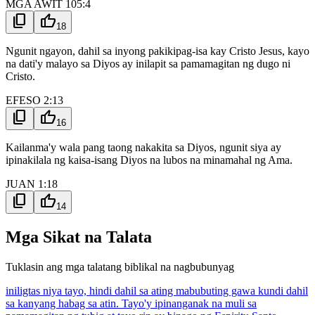
MGA AWIT 105:4
content_copy
thumb_up
18
Ngunit ngayon, dahil sa inyong pakikipag-isa kay Cristo Jesus, kayo
na dati'y malayo sa Diyos ay inilapit sa pamamagitan ng dugo ni
Cristo.
EFESO 2:13
content_copy
thumb_up
16
Kailanma'y wala pang taong nakakita sa Diyos, ngunit siya ay
ipinakilala ng kaisa-isang Diyos na lubos na minamahal ng Ama.
JUAN 1:18
content_copy
thumb_up
14
Mga Sikat na Talata
Tuklasin ang mga talatang biblikal na nagbubunyag
iniligtas niya tayo, hindi dahil sa ating mabubuting gawa kundi dahil
sa kanyang habag sa atin. Tayo'y ipinanganak na muli sa