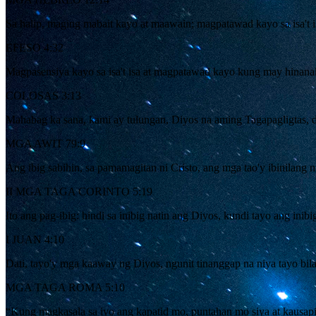
Sa halip, maging mabait kayo at maawain; magpatawad kayo sa isa't i
EFESO 4:32
Magpasensiya kayo sa isa't isa at magpatawad kayo kung may hinan
COLOSAS 3:13
Mahabag ka sana, kami ay tulungan, Diyos na aming Tagapagligtas, da
MGA AWIT 79:9
Ang ibig sabihin, sa pamamagitan ni Cristo, ang mga tao'y ibinilang 
II MGA TAGA CORINTO 5:19
Ito ang pag-ibig: hindi sa inibig natin ang Diyos, kundi tayo ang i
I JUAN 4:10
Dati, tayo'y mga kaaway ng Diyos, ngunit tinanggap na niya tayo bil
MGA TAGA ROMA 5:10
“Kung magkasala sa iyo ang kapatid mo, puntahan mo siya at kausapi