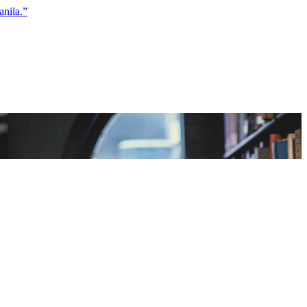
anila.”