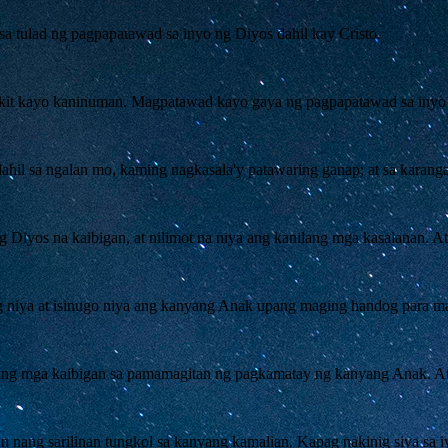
sa tulad ng pagpapatawad sa inyo ng Diyos dahil kay Cristo.
akit kayo kaninuman. Magpatawad kayo gaya ng pagpapatawad sa inyo
hil sa ngalan mo, kaming nagkasala'y patawaring ganap; at sa karangal
ng Diyos na kaibigan, at nilimot na niya ang kanilang mga kasalanan. At
nibig niya at isinugo niya ang kanyang Anak upang maging handog para 
ang mga kaibigan sa pamamagitan ng pagkamatay ng kanyang Anak. At dah
n nang sarilinan tungkol sa kanyang kamalian. Kapag nakinig siya sa 