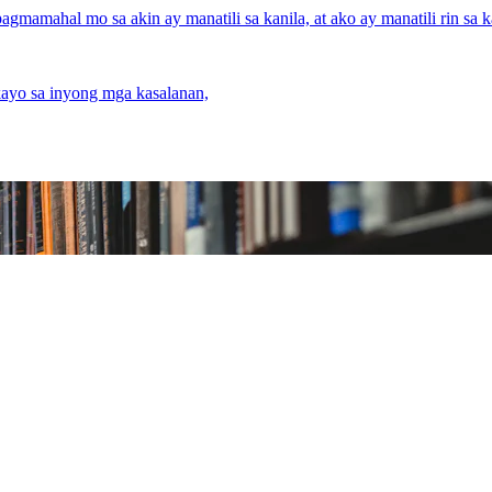
 pagmamahal mo sa akin ay manatili sa kanila, at ako ay manatili rin sa k
kayo sa inyong mga kasalanan,