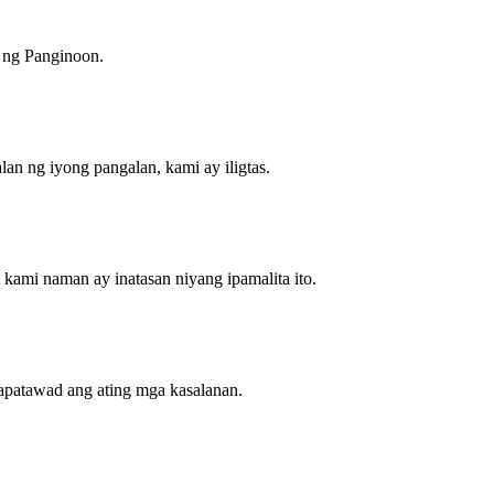
 ng Panginoon.
an ng iyong pangalan, kami ay iligtas.
 kami naman ay inatasan niyang ipamalita ito.
mapatawad ang ating mga kasalanan.