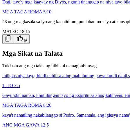
Dati, tayo'y mga kaaway ng Diyos, ngunit tinanggap na niya tayo bil
MGA TAGA ROMA 5:10
“Kung magkasala sa iyo ang kapatid mo, puntahan mo siya at kausapi
MATEO 18:15
content_copy
thumb_up
16
Mga Sikat na Talata
Tuklasin ang mga talatang biblikal na nagbubunyag
iniligtas niya tayo, hindi dahil sa ating mabubuting gawa kundi dahil
TITO 3:5
Gayundin naman, tinutulungan tayo ng Espiritu sa ating kahinaan. Hi
MGA TAGA ROMA 8:26
kaya't nanatiling nakabilanggo si Pedro. Samantala, ang iglesya nama
ANG MGA GAWA 12:5