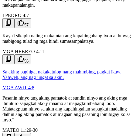
makapanalangin.
I PEDRO 4:7
content_copy
thumb_up
57
Kaya't sikapin nating makamtan ang kapahingahang iyon at huwag
mabigong tulad ng mga hindi sumasampalataya.
MGA HEBREO 4:11
content_copy
thumb_up
56
Sa aking paghiga, nakakatulog nang mahimbing, pagkat ikaw,
Yahweh, ang nag-iingat sa akin.
MGA AWIT 4:8
Pasanin ninyo ang aking pamatok at sundin ninyo ang aking mga
itinuturo sapagkat ako'y maamo at mapagkumbabang loob.
Matatagpuan ninyo sa akin ang kapahingahan sapagkat madaling
dalhin ang aking pamatok at magaan ang pasaning ibinibigay ko sa
inyo.”
MATEO 11:29-30