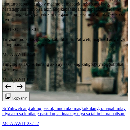
itinuturo sapagkat ako'y maamo at mapagkumbabang loob.
Matatagpuan ninyo sa akin ang kapahingahan sapagkat madaling
dalhin ang aking pamatok at magaan ang pasaning ibinibigay ko sa
inyo.”
MATEO 11:29-30
Tingnan mo at lasapin ang kabutihan ni Yahweh; mapalad ang mga
taong nananalig sa kanya.
MGA AWIT 34:8
Tanging sa Diyos lamang ako ay aasa; ang kaligtasa'y nagbubuhat
sa kanya.
MGA AWIT 62:1
west
east
content_copy
Kopyahin
Si Yahweh ang aking pastol, hindi ako magkukulang; pinapahimlay
niya ako sa luntiang pastulan, at inaakay niya sa tahimik na batisan.
MGA AWIT 23:1-2